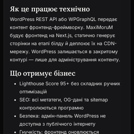
Як це працює технічно
WordPress REST API або WPGraphQL передає
контент фронтенд-фреймворку. MaxiMoruM
будує фронтенд на Next.js, статично генерує
сторінки на етапі білду й деплоює їх на CDN-
мережу. WordPress залишається в закритому
контурі — лише для адміністрування контенту.
Що отримує бізнес
Lighthouse Score 95+ без складних ручних
оптимізацій
SEO: всі метатеги, OG-дані та sitemap
контролюються програмно
Безпека: адмін-панель WordPress не
доступна з публічного інтернету
Гнучкість: фронтенд оновлюється