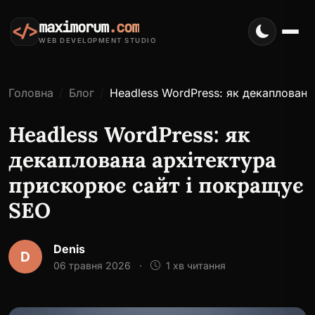
maximorum
.com
</>
WEB DEVELOPMENT STUDIO
Головна
Блог
Headless WordPress: як декаплована
Headless WordPress: як
декаплована архітектура
прискорює сайт і покращує
SEO
Denis
D
06 травня 2026
·
1 хв читання