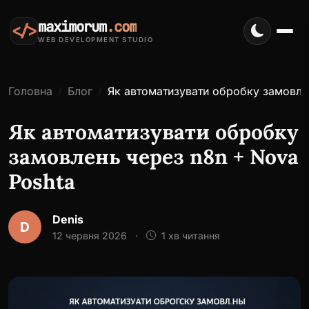
maximorum
.com
</>
WEB DEVELOPMENT STUDIO
Головна
Блог
Як автоматизувати обробку замовле
Як автоматизувати обробку
замовлень через n8n + Nova
Poshta
Denis
D
12 червня 2026
·
1 хв читання