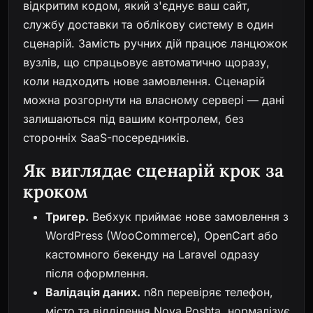
відкритим кодом, який з'єднує ваш сайт,
службу доставки та облікову систему в один
сценарій. Замість ручних дій працює ланцюжок
вузлів, що спрацьовує автоматично щоразу,
коли надходить нове замовлення. Сценарій
можна розгорнути на власному сервері — дані
залишаються під вашим контролем, без
сторонніх SaaS-посередників.
Як виглядає сценарій крок за
кроком
Тригер.
Вебхук приймає нове замовлення з
WordPress (WooCommerce), OpenCart або
кастомного бекенду на Laravel одразу
після оформлення.
Валідація даних.
n8n перевіряє телефон,
місто та відділення Nova Poshta, нормалізує