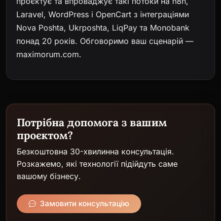
проєктує та впроваджує такі потоки на n8n,
Laravel, WordPress і OpenCart з інтеграціями
Nova Poshta, Ukrposhta, LiqPay та Monobank
понад 20 років. Обговоримо ваш сценарій —
maximorum.com
.
Потрібна допомога з вашим
проєктом?
Безкоштовна 30-хвилинна консультація.
Розкажемо, які технології підійдуть саме
вашому бізнесу.
Замовити консультацію