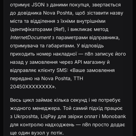
отримує JSON з даними покупця, звертається
до довідника Nova Poshta, щоб зіставити назву
міста та відділення з їхніми внутрішніми
ідентифікаторами (Ref), і викликає метод
InternetDocument
з параметрами відправника,
отримувача та габаритами. У відповідь
приходить номер накладної — n8n записує його
назад у замовлення через API магазину й
відправляє клієнту SMS: «Ваше замовлення
передано на Nova Poshta, ТТН
20450XXXXXXXX».
Весь цикл займає кілька секунд і не потребує
жодного менеджера. Той самий підхід працює
з Ukrposhta, LiqPay для звірки оплат і Monobank
для контролю надходжень — n8n просто додає
ще один вузол у потік.