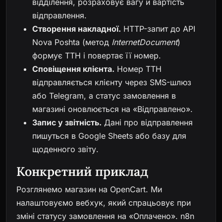
відділення, розраховує вагу й вартість
відправлення.
Створення накладної.
HTTP-запит до API
Nova Poshta (метод
InternetDocument
)
формує ТТН і повертає її номер.
Сповіщення клієнта.
Номер ТТН
відправляється клієнту через SMS-шлюз
або Telegram, а статус замовлення в
магазині оновлюється на «Відправлено».
Запис у звітність.
Дані про відправлення
пишуться в Google Sheets або базу для
щоденного звіту.
Конкретний приклад
Розглянемо магазин на OpenCart. Ми
налаштовуємо вебхук, який спрацьовує при
зміні статусу замовлення на «Оплачено». n8n