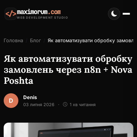
maximorum
.com
</>
WEB DEVELOPMENT STUDIO
Головна
Блог
Як автоматизувати обробку замовле
Як автоматизувати обробку
замовлень через n8n + Nova
Poshta
Denis
D
03 липня 2026
·
1 хв читання