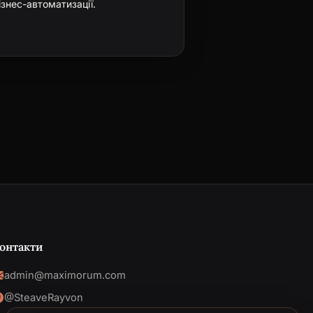
ізнес-автоматизації.
онтакти
admin@maximorum.com
@SteaveRayvon