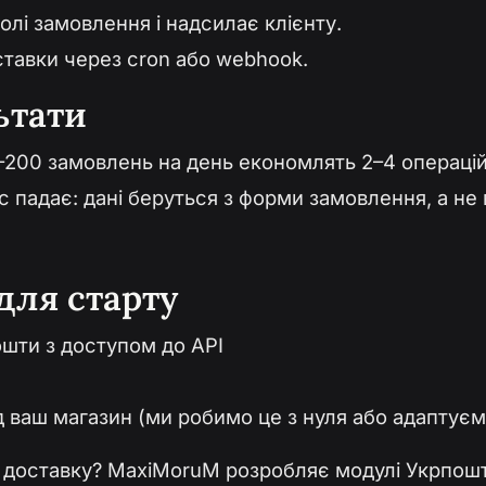
олі замовлення і надсилає клієнту.
тавки через cron або webhook.
ьтати
–200 замовлень на день економлять 2–4 операці
с падає: дані беруться з форми замовлення, а не
для старту
ошти з доступом до API
 ваш магазин (ми робимо це з нуля або адаптуєм
 доставку?
MaxiMoruM
розробляє модулі Укрпошт