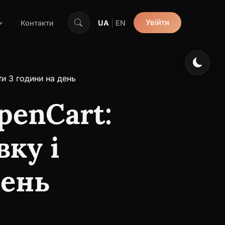
|
Увійти
Контакти
UA
EN
ти 3 години на день
penCart:
ку і
день