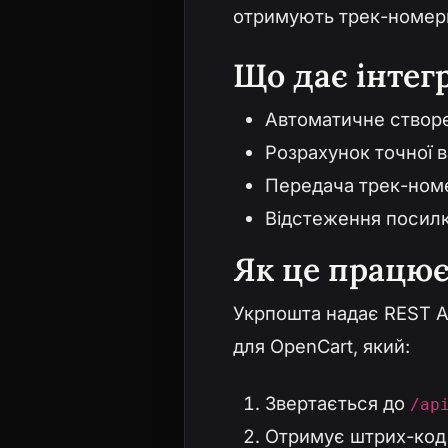
отримують трек-номери 
Що дає інтег
Автоматичне створе
Розрахунок точної 
Передача трек-номер
Відстеження посилк
Як це працює
Укрпошта надає REST A
для OpenCart, який:
Звертається до
/ap
Отримує штрих-код 