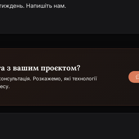
 тиждень. Напишіть нам.
га з вашим проєктом?
онсультація. Розкажемо, які технології
есу.