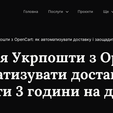
Головна
Послуги
Проєкти
Ще
пошти з OpenCart: як автоматизувати доставку і заощади
ія Укрпошти з O
атизувати достав
и 3 години на 