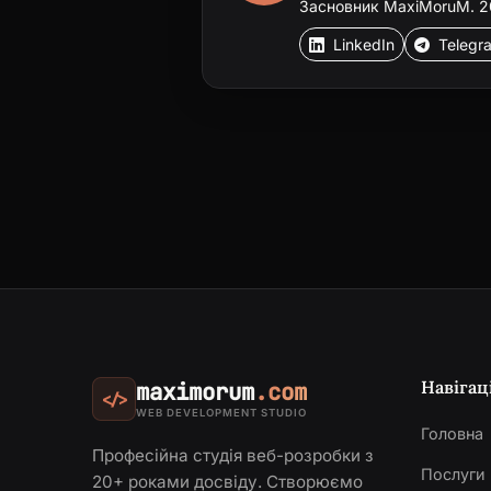
Засновник MaxiMoruM. 20+
LinkedIn
Telegr
Навігац
maximorum
.com
</>
WEB DEVELOPMENT STUDIO
Головна
Професійна студія веб-розробки з
Послуги
20+ роками досвіду. Створюємо