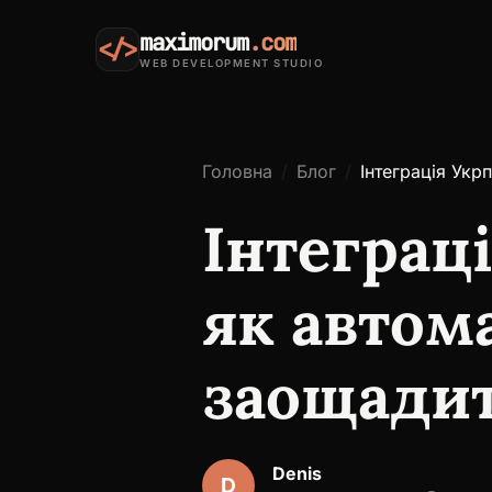
maximorum
.com
</>
WEB DEVELOPMENT STUDIO
Головна
Блог
Інтеграція Укр
Інтеграц
як автом
заощадит
Denis
D