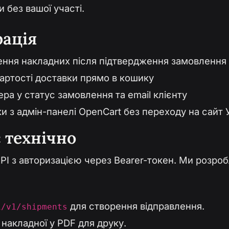
без вашої участі.
рація
ння накладних після підтвердження замовлення
вартості доставки прямо в кошику
а у статус замовлення та email клієнту
и з адмін-панелі OpenCart без переходу на сайт
 технічно
PI з авторизацією через Bearer-токен. Ми розро
для створення відправлення.
i/v1/shipments
накладної у PDF для друку.