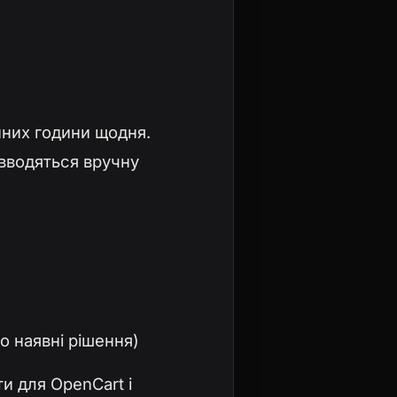
йних години щодня.
 вводяться вручну
о наявні рішення)
и для OpenCart і