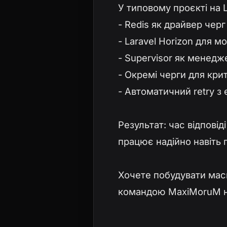
У типовому проєкті на 
- Redis як драйвер черг
- Laravel Horizon для м
- Supervisor як менедж
- Окремі черги для крит
- Автоматичний retry з 
Результат: час відповід
працює надійно навіть 
Хочете побудувати масш
командою MaxiMoruM н