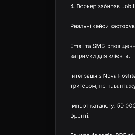
4. Воркер забирає Job і
Реальні кейси застосу
Email та SMS-сповіщенн
затримки для клієнта.
Інтеграція з Nova Posht
тригером, не навантажу
Імпорт каталогу: 50 00
фронті.