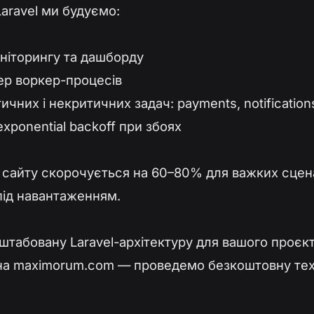
Laravel ми будуємо:
оніторингу та дашборду
ер воркер-процесів
ичних і некритичних задач: payments, notifications
exponential backoff при збоях
і сайту скорочується на 60–80% для важких сценар
під навантаженням.
табовану Laravel-архітектуру для вашого проєкт
а maximorum.com — проведемо безкоштовну техн