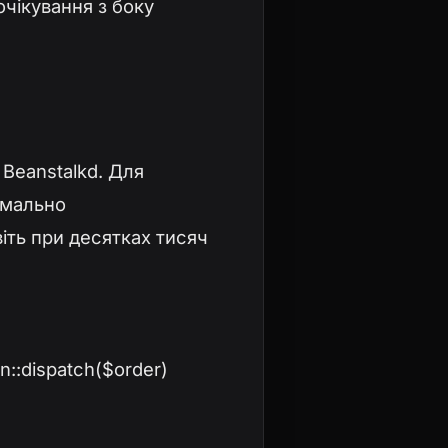
очікування з боку
 Beanstalkd. Для
імально
іть при десятках тисяч
n::dispatch($order)