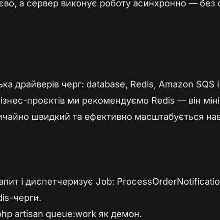
єво, а сервер виконує роботу асинхронно — без 
ька драйверів черг: database, Redis, Amazon SQS і
бізнес-проєктів ми рекомендуємо Redis — він мін
ичайно швидкий та ефективно масштабується нав
пит і диспетчеризує Job: ProcessOrderNotificatio
is-черги.
php artisan queue:work як демон.