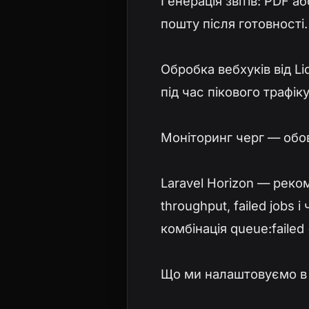
Генерація звітів: PDF 
пошту після готовності.
Обробка вебхуків від L
під час пікового трафіку
Моніторинг черг — обо
Laravel Horizon — реко
throughput, failed jobs
комбінація queue:failed 
Що ми налаштовуємо в