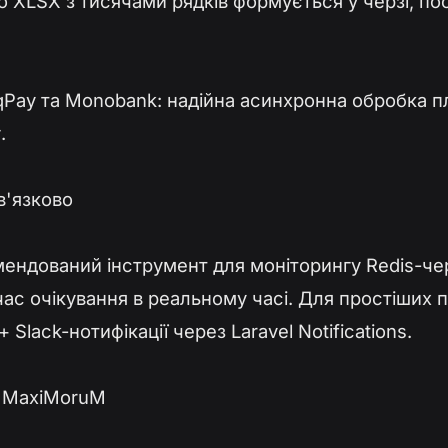
або XLSX з тисячами рядків формується у черзі, п
iqPay та Monobank: надійна асинхронна обробка пл
.
в'язково
мендований інструмент для моніторингу Redis-чер
 і час очікування в реальному часі. Для простіших 
+ Slack-нотифікації через Laravel Notifications.
 MaxiMoruM