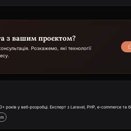
га з вашим проєктом?
онсультація. Розкажемо, які технології
есу.
 років у веб-розробці. Експерт з Laravel, PHP, e-commerce та б
am