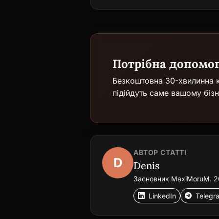
Потрібна допомо
Безкоштовна 30-хвилинна к
підійдуть саме вашому бізн
АВТОР СТАТТІ
D
Denis
Засновник MaxiMoruM. 20+
LinkedIn
Telegr