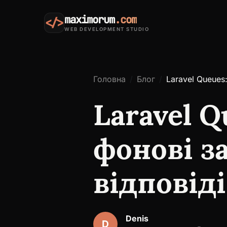
maximorum
.com
</>
WEB DEVELOPMENT STUDIO
Головна
Блог
Laravel Queues
Laravel Q
фонові з
відповіді
Denis
D