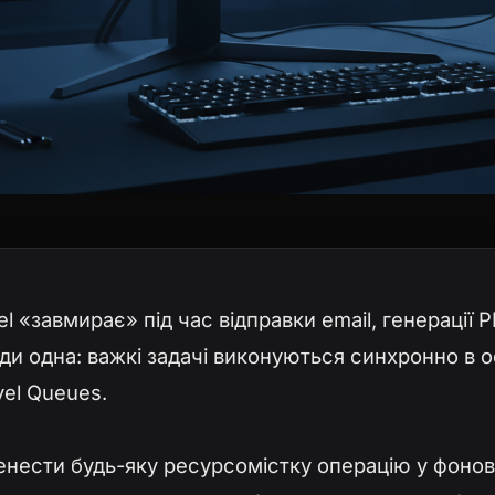
l «завмирає» під час відправки email, генерації 
и одна: важкі задачі виконуються синхронно в 
vel Queues.
енести будь-яку ресурсомістку операцію у фоно