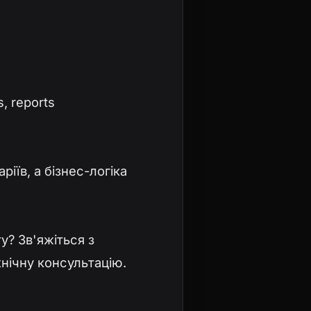
, reports
іїв, а бізнес-логіка
у? Зв'яжіться з
ічну консультацію.