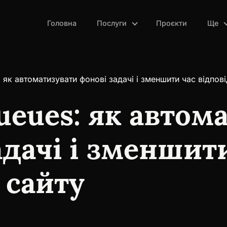
Головна
Послуги
Проєкти
Ще
: як автоматизувати фонові задачі і зменшити час відпові
ueues: як автом
адачі і зменшит
 сайту