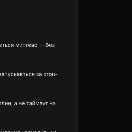
яється миттєво — без
запускається за cron-
лин, а не таймаут на