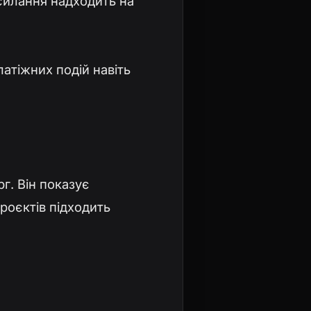
осилання надходить на
атіжних подій навіть
г. Він показує
проєктів підходить