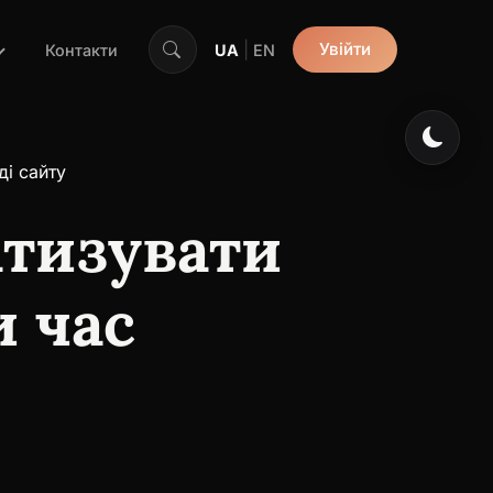
|
Увійти
Контакти
UA
EN
ді сайту
атизувати
и час