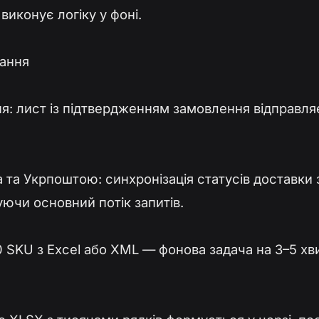
 виконує логіку у фоні.
вання
я: лист із підтвердженням замовлення відправл
a та Укрпоштою: синхронізація статусів доставки 
ючи основний потік запитів.
0 SKU з Excel або XML — фонова задача на 3–5 хви