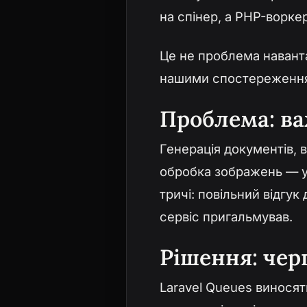
на спінер, а PHP-воркер
Це не проблема наванта
нашими спостереженням
Проблема: ва
Генерація документів, в
обробка зображень — ус
тричі: повільний відгук
сервіс пригальмував.
Рішення: черг
Laravel Queues виносят