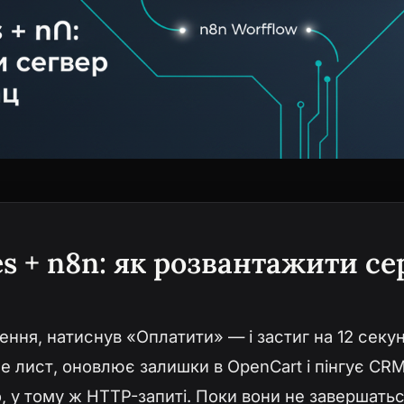
s + n8n: як розвантажити се
ч
ння, натиснув «Оплатити» — і застиг на 12 секун
е лист, оновлює залишки в OpenCart і пінгує CRM
 у тому ж HTTP-запиті. Поки вони не завершатьс