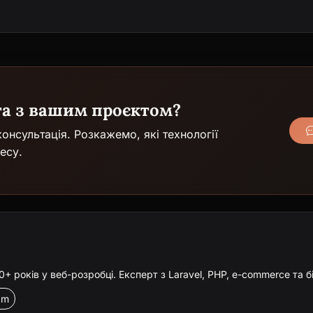
га з вашим проєктом?
онсультація. Розкажемо, які технології
есу.
 років у веб-розробці. Експерт з Laravel, PHP, e-commerce та б
am