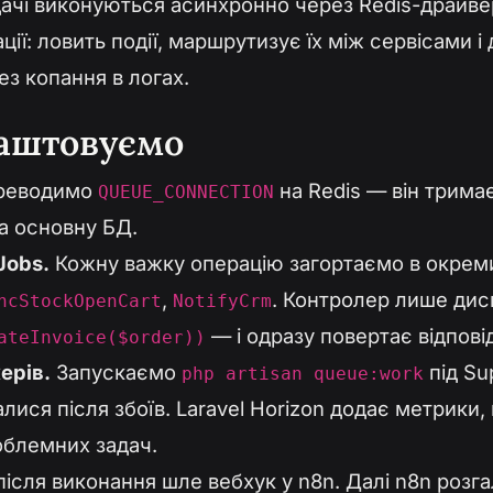
адачі виконуються асинхронно через Redis-драйве
ції: ловить події, маршрутизує їх між сервісами і
ез копання в логах.
лаштовуємо
реводимо
на Redis — він тримає
QUEUE_CONNECTION
а основну БД.
Jobs.
Кожну важку операцію загортаємо в окрем
,
. Контролер лише ди
ncStockOpenCart
NotifyCrm
— і одразу повертає відпові
ateInvoice($order))
ерів.
Запускаємо
під Su
php artisan queue:work
лися після збоїв. Laravel Horizon додає метрики, 
облемних задач.
ісля виконання шле вебхук у n8n. Далі n8n розг