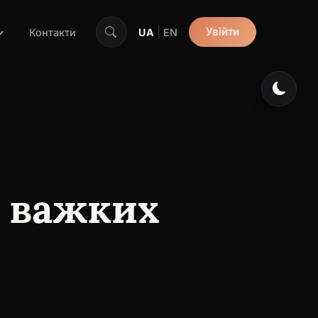
|
Увійти
Контакти
UA
EN
д важких