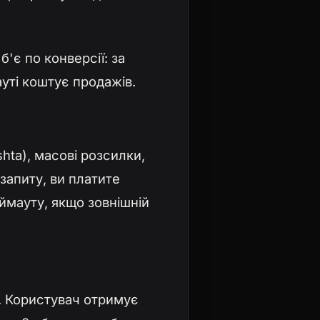
'є по конверсії: за
уті коштує продажів.
hta), масові розсилки,
запиту, ви платите
аймауту, якщо зовнішній
и. Користувач отримує