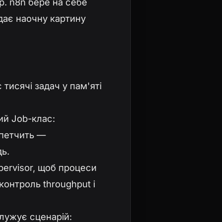
р. n8n бере на себе
 дає наочну картину
 тисячі задач у пам'яті
ий Job-клас:
спетчить —
дь.
pervisor, щоб процеси
контроль throughput і
алужує сценарій: