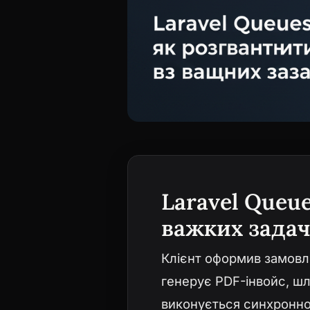
Laravel Queue
важких зада
Клієнт оформив замовле
генерує PDF-інвойс, шл
виконується синхронно,