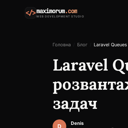
maximorum
.com
</>
WEB DEVELOPMENT STUDIO
Головна
Блог
Laravel Queues
Laravel Q
розванта
задач
Denis
D