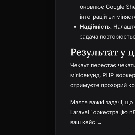
оновлює Google She
інтеграцій ви міняє
Надійність.
Налаштов
задача повторюєтьс
Результат у 
Чекаут перестає чекати
мілісекунд. PHP-воркери
отримуєте прозорий кон
Маєте важкі задачі, що
Laravel і оркестрацію n
ваш кейс →