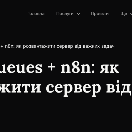
Головна
Послуги
Проєкти
Ще
 + n8n: як розвантажити сервер від важких задач
ueues + n8n: як
жити сервер ві