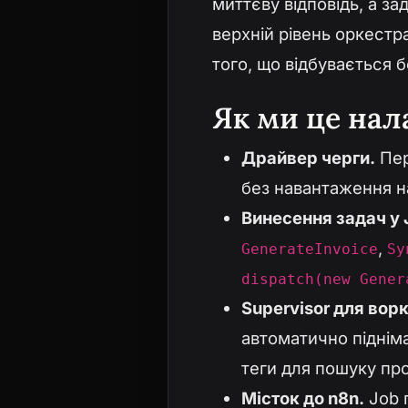
миттєву відповідь, а з
верхній рівень оркестра
того, що відбувається б
Як ми це на
Драйвер черги.
Пе
без навантаження н
Винесення задач у 
,
GenerateInvoice
Sy
dispatch(new Gener
Supervisor для ворк
автоматично підніма
теги для пошуку пр
Місток до n8n.
Job п