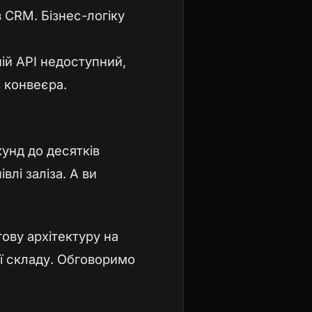
 CRM. Бізнес-логіку
ній API недоступний,
 конвеєра.
кунд до десятків
лі заліза. А ви
ову архітектуру на
ії складу.
Обговоримо