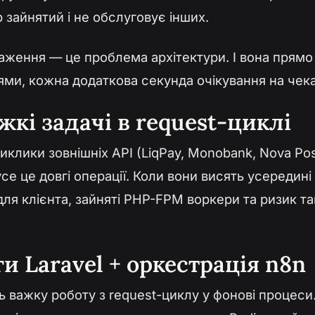
 зайнятий і не обслуговує інших.
ження — це проблема архітектури. І вона прямо б
и, кожна додаткова секунда очікування на чека
жкі задачі в request-циклі
иклики зовнішніх API (LiqPay, Monobank, Nova Pos
е це довгі операції. Коли вони висять усередині 
 для клієнта, зайняті PHP-FPM воркери та ризик т
и Laravel + оркестрація n8n
ь важку роботу з request-циклу у фонові процес