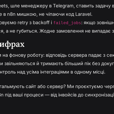
ets, шле менеджеру в Telegram, ставить задачу в
те в n8n мишкою, не чіпаючи код Laravel.
уємо retry з backoff і
: якщо зовніш
failed_jobs
я, а не губиться. Жодне замовлення не випадає з
цифрах
 на фонову роботу: відповідь сервера падає з се
 звільняються й тримають більший пік без докупів
троль над усіма інтеграціями в одному місці.
 гальмують сайт або сервер? Ми проєктуємо черг
8n під ваші процеси — від інвойсів до синхронізац