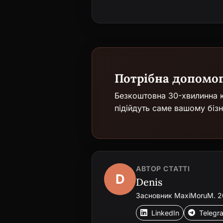
Потрібна допомо
Безкоштовна 30-хвилинна к
підійдуть саме вашому бізн
АВТОР СТАТТІ
D
Denis
Засновник MaxiMoruM. 20+
LinkedIn
Telegr