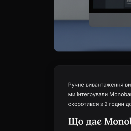
Ручне вивантаження ви
ми інтегрували Monoban
скоротився з 2 годин д
Що дає Monob