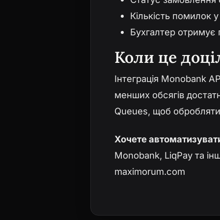
Кількість помилок 
Бухгалтер отримує 
Коли це доці
Інтеграція Monobank AP
менших обсягів достатн
Queues, щоб обробляти 
Хочете автоматизувати
Monobank, LiqPay та і
maximorum.com