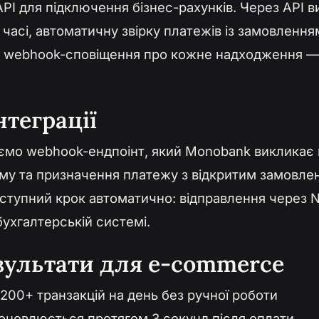
PI для підключення бізнес-рахунків. Через API 
 часі, автоматичну звірку платежів із замовлення
єві webhook-сповіщення про кожне надходження —
нтеграції
ємо webhook-ендпоінт, який Monobank викликає п
уму та призначення платежу з відкритим замовле
наступний крок автоматично: відправлення через 
ухгалтерській системі.
зультати для e-commerce
200+ транзакцій на день без ручної роботи
оновлюється протягом 3 секунд після оплати