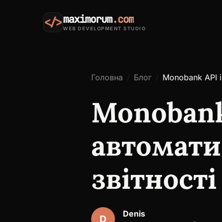
maximorum
.com
</>
WEB DEVELOPMENT STUDIO
Головна
Блог
Monobank API і
Monobank 
автомати
звітност
Denis
D