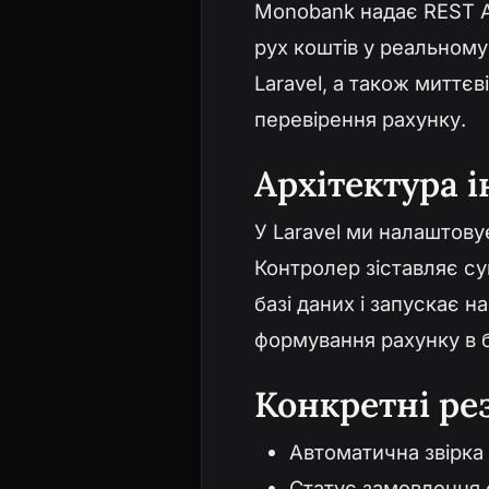
Monobank надає REST A
рух коштів у реальному
Laravel, а також митт
перевірення рахунку.
Архітектура і
У Laravel ми налаштову
Контролер зіставляє с
базі даних і запускає 
формування рахунку в б
Конкретні ре
Автоматична звірка 
Статус замовлення 