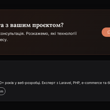
га з вашим проєктом?
онсультація. Розкажемо, які технології
есу.
 років у веб-розробці. Експерт з Laravel, PHP, e-commerce та б
am