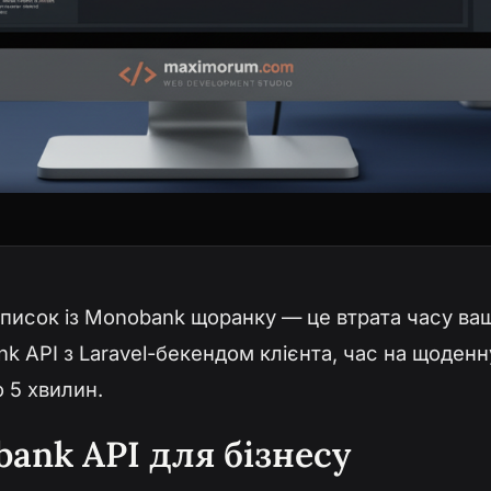
писок із Monobank щоранку — це втрата часу ваш
k API з Laravel-бекендом клієнта, час на щоденну
о 5 хвилин.
ank API для бізнесу