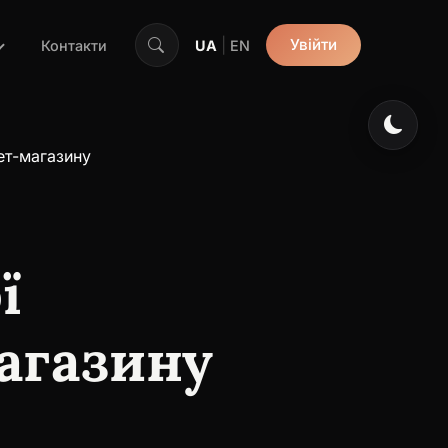
|
Увійти
Контакти
UA
EN
нет-магазину
ї
магазину