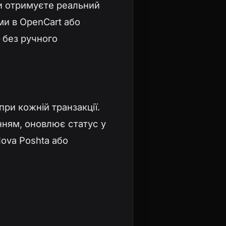
ви отримуєте реальний
ми в OpenCart або
 без ручного
ри кожній транзакції.
нням, оновлює статус у
Nova Poshta або