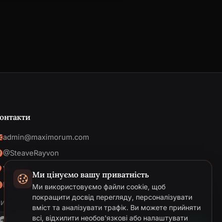
онтакти
admin@maximorum.com
@SteaveRayvon
Україна
Ми цінуємо вашу приватність
Пн-Пт: 09:00 - 18:00
Ми використовуємо файли cookie, щоб
Telegram
покращити досвід перегляду, персоналізувати
И В МЕРЕЖІ
вміст та аналізувати трафік. Ви можете прийняти
Email
всі, відхилити необов'язкові або налаштувати