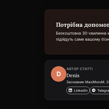
Потрібна допомо
Безкоштовна 30-хвилинна к
підійдуть саме вашому бізн
АВТОР СТАТТІ
D
Denis
Засновник MaxiMoruM. 20+
LinkedIn
Telegr