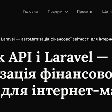
Головна
Послуги
Проєкти
Ще
 Laravel — автоматизація фінансової звітності для інтер
API і Laravel —
зація фінансово
і для інтернет-