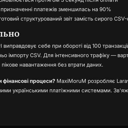
у призначенні платежів зменшилась на 90%
готовий структурований звіт замість сирого CSV
льно
I виправдовує себе при обороті від 100 транзакці
ьо імпорту CSV. Для інтенсивного трафіку — варт
пікове навантаження без втрати даних.
 фінансові процеси?
MaxiMoruM розробляє Larave
ншими українськими платіжними системами.
Зв'яж