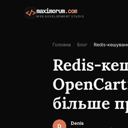
maximorum
.com
</>
WEB DEVELOPMENT STUDIO
Головна
Блог
Redis-кешуванн
Redis-ке
OpenCart
більше п
Denis
D