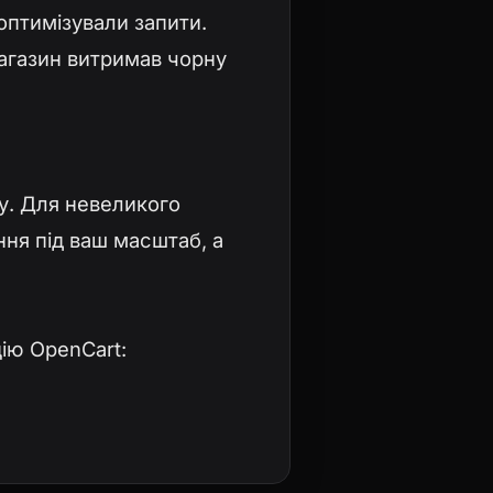
оптимізували запити.
 магазин витримав чорну
ку. Для невеликого
ння під ваш масштаб, а
ію OpenCart: