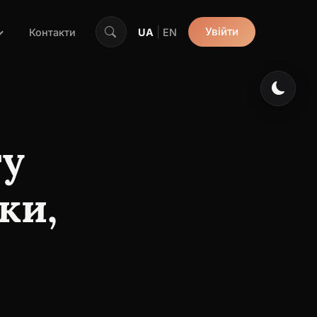
|
Увійти
Контакти
UA
EN
гу
ки,