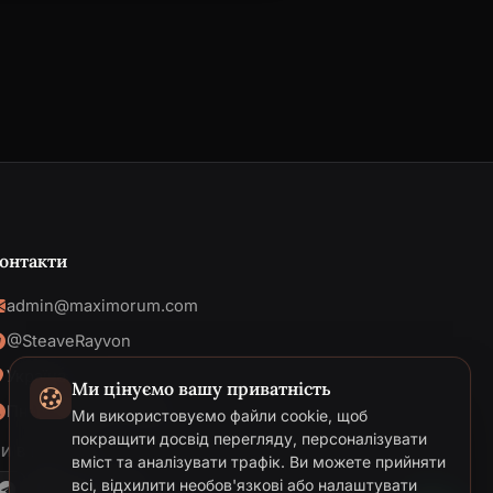
онтакти
admin@maximorum.com
@SteaveRayvon
Україна
Ми цінуємо вашу приватність
Пн-Пт: 09:00 - 18:00
Ми використовуємо файли cookie, щоб
Telegram
покращити досвід перегляду, персоналізувати
И В МЕРЕЖІ
вміст та аналізувати трафік. Ви можете прийняти
Email
всі, відхилити необов'язкові або налаштувати