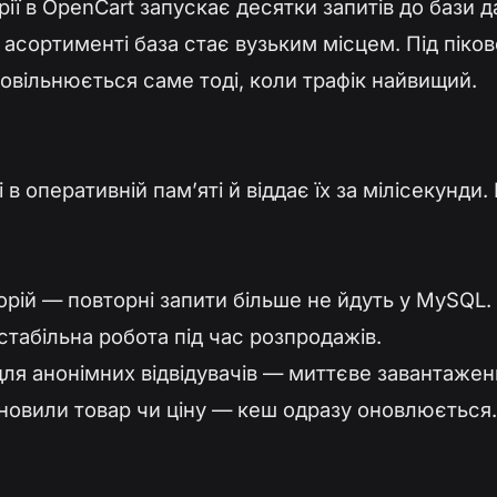
ії в OpenCart запускає десятки запитів до бази д
му асортименті база стає вузьким місцем. Під пік
повільнюється саме тоді, коли трафік найвищий.
і в оперативній памʼяті й віддає їх за мілісекун
горій — повторні запити більше не йдуть у MySQL.
стабільна робота під час розпродажів.
для анонімних відвідувачів — миттєве завантажен
 оновили товар чи ціну — кеш одразу оновлюється.