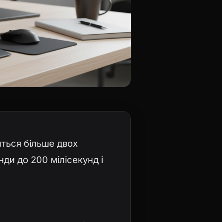
иться більше двох
нди до 200 мілісекунд і