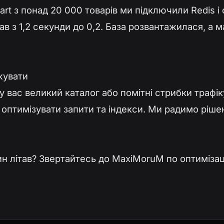
rt з понад 20 000 товарів ми підключили Redis і 
ав з 1,2 секунди до 0,2. База розвантажилася, а
жувати
 у вас великий каталог або помітні стрибки трафі
оптимізувати запити та індекси. Ми радимо ріше
н літав? Звертайтесь до MaxiMoruM по оптимізац