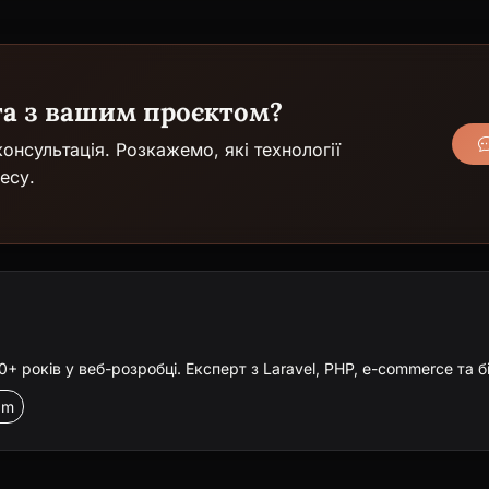
га з вашим проєктом?
онсультація. Розкажемо, які технології
есу.
 років у веб-розробці. Експерт з Laravel, PHP, e-commerce та б
am