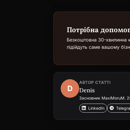
Потрібна допомо
Безкоштовна 30-хвилинна к
підійдуть саме вашому бізн
АВТОР СТАТТІ
D
Denis
Засновник MaxiMoruM. 20+
LinkedIn
Telegr