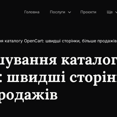
Головна
Послуги
Проєкти
Ще
я каталогу OpenCart: швидші сторінки, більше продажів
шування катало
: швидші сторін
родажів