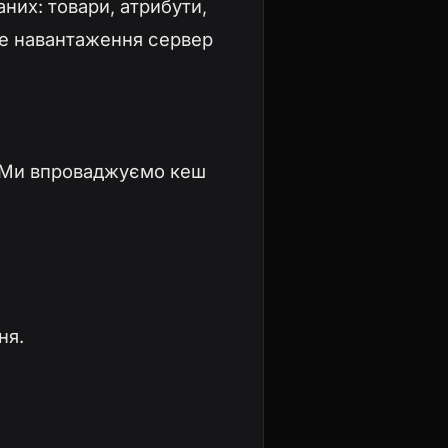
аних: товари, атрибути,
ове навантаження сервер
ди. Ми впроваджуємо кеш
ня.