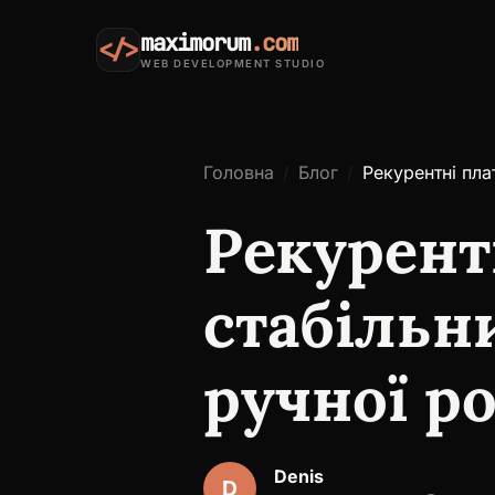
maximorum
.com
</>
WEB DEVELOPMENT STUDIO
Головна
Блог
Рекурентні пла
Рекурент
стабільн
ручної р
Denis
D