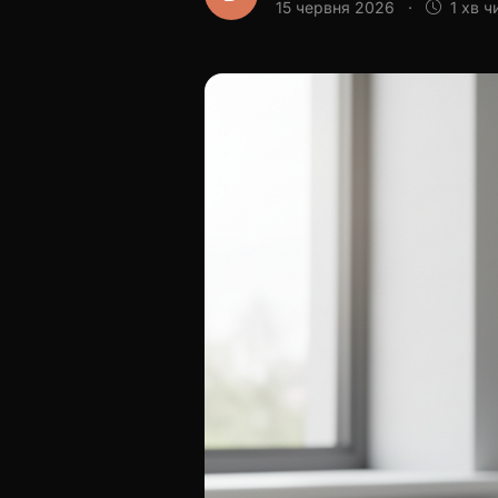
15 червня 2026
·
1 хв ч