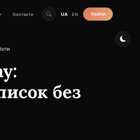
|
Увійти
Контакти
UA
EN
боти
y:
писок без