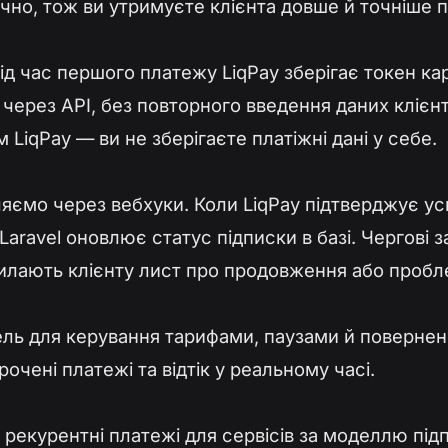
но, тож ви утримуєте клієнта довше й точніше п
ід час першого платежу LiqPay зберігає токен кар
через API, без повторного введення даних клієнт
LiqPay — ви не зберігаєте платіжні дані у себе.
яємо через вебхуки. Коли LiqPay підтверджує ус
Laravel оновлює статус підписки в базі. Чергові
силають клієнту лист про продовження або пробл
ль для керування тарифами, паузами й повернен
рочені платежі та відтік у реальному часі.
екурентні платежі для сервісів за моделлю підп