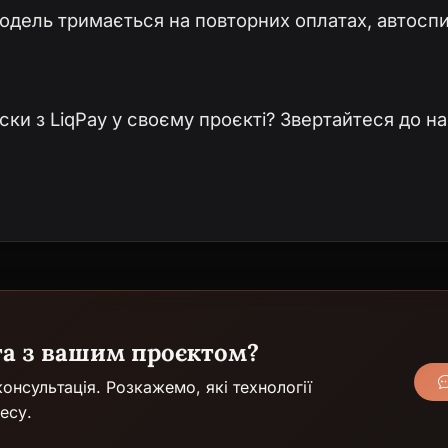
модель тримається на повторних оплатах, автосп
ски з LiqPay у своєму проєкті? Звертайтеся до н
га з вашим проєктом?
онсультація. Розкажемо, які технології
есу.