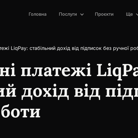
Головна
Послуги
Проєкти
Ще
тежі LiqPay: стабільний дохід від підписок без ручної ро
ні платежі LiqPa
ий дохід від під
оботи