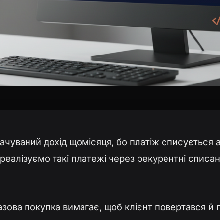
ачуваний дохід щомісяця, бо платіж списується 
реалізуємо такі платежі через рекурентні списанн
Разова покупка вимагає, щоб клієнт повертався й 