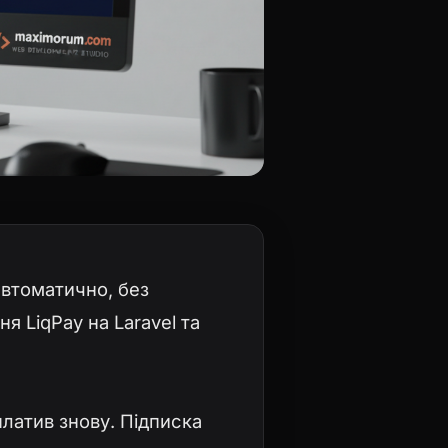
автоматично, без
я LiqPay на Laravel та
платив знову. Підписка