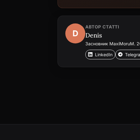
АВТОР СТАТТІ
D
Denis
Засновник MaxiMoruM. 20+
LinkedIn
Telegr