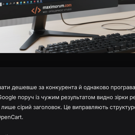
ати дешевше за конкурента й однаково програва
Google поруч із чужим результатом видно зірки ре
— лише сірий заголовок. Це виправляють структур
penCart.