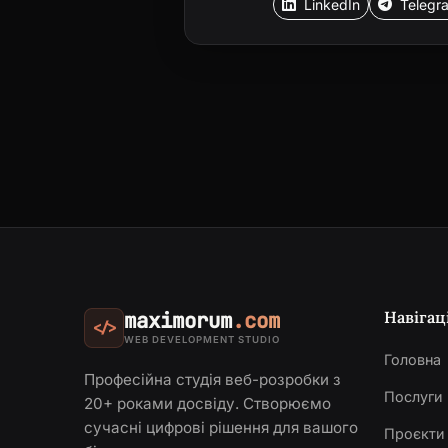
LinkedIn
Telegr
Навігац
maximorum
.com
</>
WEB DEVELOPMENT STUDIO
Головна
Професійна студія веб-розробки з
Послуги
20+ роками досвіду. Створюємо
сучасні цифрові рішення для вашого
Проєкти