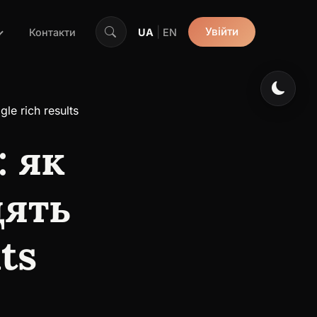
|
Увійти
Контакти
UA
EN
e rich results
: як
дять
ts