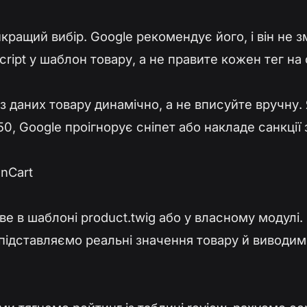
ащий вибір. Google рекомендує його, і він не з
ript у шаблон товару, а не правите кожен тег на 
 із даних товару динамічно, а не вписуйте вручну. 
450, Google проігнорує сніпет або накладе санкції 
enCart
ве в шаблоні product.twig або у власному модул
 підставляємо реальні значення товару й виводим