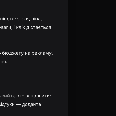
пета: зірки, ціна,
аги, і клік дістається
о бюджету на рекламу.
ця.
 який варто заповнити:
 відгуки — додайте