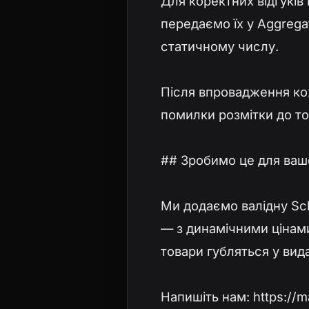
Для коректних відгуків 
передаємо їх у Aggregat
статичному числу.
Після впровадження кож
помилки розмітки до то
## Зробимо це для ваш
Ми додаємо валідну Sch
— з динамічними цінами
товари губляться у вид
Напишіть нам: https://