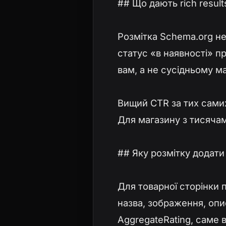
## Що дають rich result
Розмітка Schema.org не 
статус «в наявності» пр
вам, а не сусідньому м
Вищий CTR за тих самих
Для магазину з тисячам
## Яку розмітку додати
Для товарної сторінки п
назва, зображення, опис,
AggregateRating, саме в