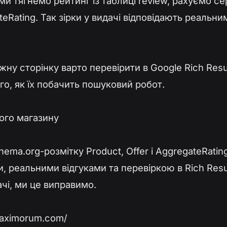
ми тягнемо рейтинг із таблиці review, рахуємо сер
eRating. Так зірки у видачі відповідають реальни
ну сторінку варто перевірити в Google Rich Resul
го, як їх побачить пошуковий робот.
ого магазину
ema.org-розмітку Product, Offer і AggregateRati
, реальними відгуками та перевіркою в Rich Resul
ачі, ми це виправимо.
maximorum.com/