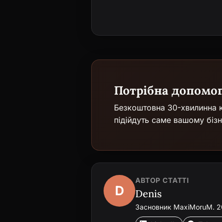
Потрібна допомо
Безкоштовна 30-хвилинна к
підійдуть саме вашому бізн
АВТОР СТАТТІ
D
Denis
Засновник MaxiMoruM. 20+