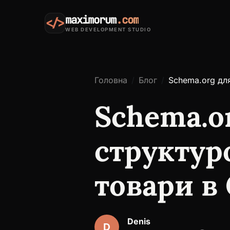
maximorum
.com
</>
WEB DEVELOPMENT STUDIO
Головна
Блог
Schema.org для
Schema.o
структур
товари в 
Denis
D