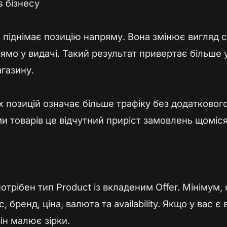
s бізнесу
піднімає позицію напряму. Вона змінює вигляд сні
ямо у видачі. Такий результат привертає більше ув
агазину.
 позицій означає більше трафіку без додатковог
и товарів це відчутний приріст замовлень щоміся
отрібен тип Product із вкладеним Offer. Мінімум,
 бренд, ціна, валюта та availability. Якщо у вас є
ін малює зірки.