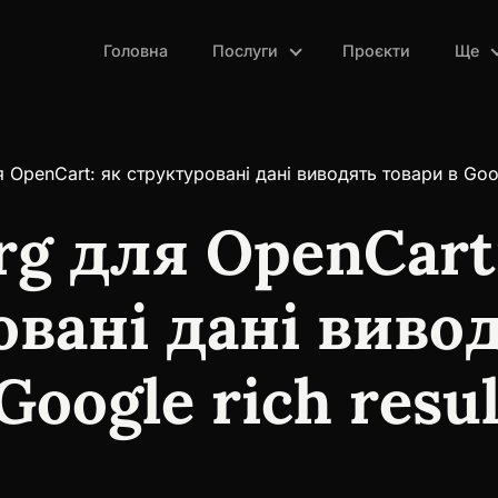
Головна
Послуги
Проєкти
Ще
 OpenCart: як структуровані дані виводять товари в Googl
rg для OpenCart
овані дані виво
Google rich resul