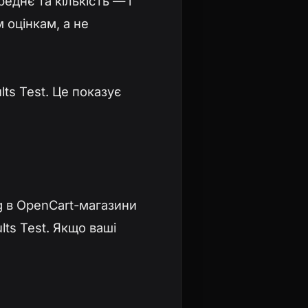
еднє та кількість — і
м оцінкам, а не
ts Test. Це показує
ng в OpenCart-магазини
ts Test. Якщо ваші