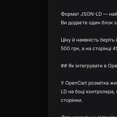
Формат JSON-LD — найкр
Ви додаєте один блок sc
Ціну й наявність беріть
500 грн, а на сторінці 
## Як інтегрувати в Op
У OpenCart розмітка жи
LD на боці контролера,
сторінки.