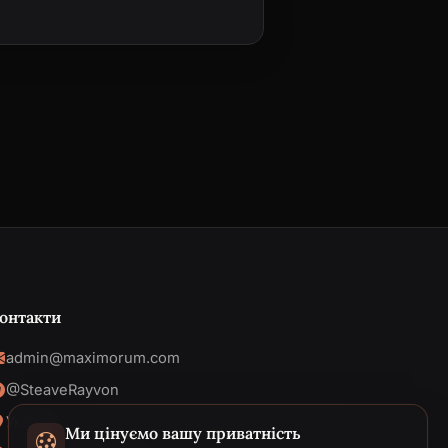
онтакти
admin@maximorum.com
@SteaveRayvon
Україна
Ми цінуємо вашу приватність