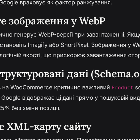
Google враховує як фактор ранжування.
те зображення у WebP
ично генерує WebP-версії при завантаженні. Якщ
тановіть Imagify або ShortPixel. Зображення у 
огічній якості, що прискорює завантаження стор
структуровані дані (Schema.o
в на WooCommerce критично важливий
s
Product
. Google відображає ці дані прямо у пошуковій вид
5% без зміни позиції.
е XML-карту сайту