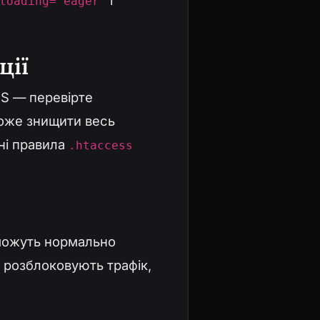
і
loading="eager"
ції
MS — перевірте
може знищити весь
ані правила
.htaccess
 можуть нормально
и розблоковують трафік,