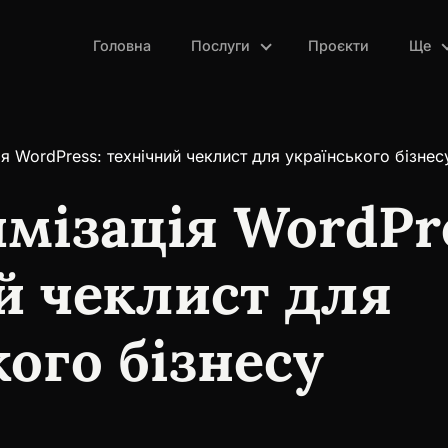
Головна
Послуги
Проєкти
Ще
я WordPress: технічний чеклист для українського бізнес
мізація WordPre
й чеклист для
кого бізнесу