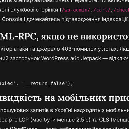
ують sitemap автоматично. Перевірте: чи включені
ені службові сторінки (
,
,
/wp-admin/
/cart/
/chec
 Console і дочекайтесь підтвердження індексації.
XML-RPC, якщо не використо
ктор атаки та джерело 403-помилок у логах. Якщ
ний застосунок WordPress або Jetpack — відклю
abled', '__return_false');
 швидкість на мобільних при
пошукових запитів в Україні надходять з мобільни
ревірте LCP (має бути менше 2,5 с) та CLS (менше