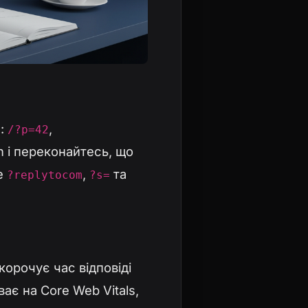
и:
,
/?p=42
h і переконайтесь, що
те
,
та
?replytocom
?s=
орочує час відповіді
ає на Core Web Vitals,