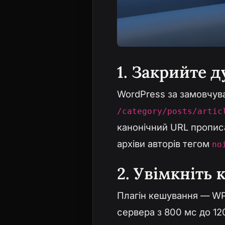
1. Закрийте 
WordPress за замовчува
/category/posts/artic
канонічний URL прописа
архіви авторів тегом
no
2. Увімкніть 
Плагін кешування — WP 
сервера з 800 мс до 12