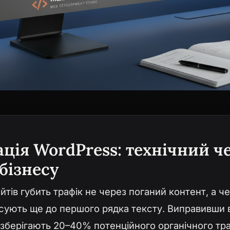
ція WordPress: технічний ч
бізнесу
йтів губить трафік не через поганий контент, а ч
ксують ще до першого рядка тексту. Виправивши в
в зберігають 20–40% потенційного органічного тра