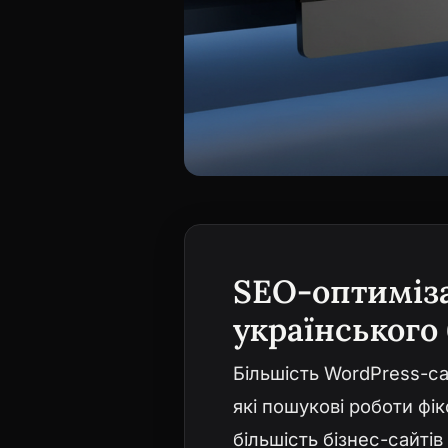
SEO-оптиміза
українського 
Більшість WordPress-са
які пошукові роботи фі
більшість бізнес-сайті