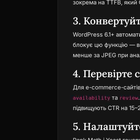
зокрема на TTFB, який 
3. Конвертуй
WordPress 6.1+ автомат
блокує цю функцію — вс
менше за JPEG при анал
4. Перевірте 
Для e-commerce-сайті
та
availability
review
підвищують CTR на 15–2
5. Налаштуйт