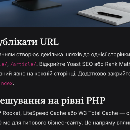
дублікати URL
нням створює декілька шляхів до однієї сторінк
,
. Відкрийте Yoast SEO або Rank Mat
le/
/article/
ний явно на кожній сторінці. Додатково закрий
.
index
кешування на рівні PHP
Rocket, LiteSpeed Cache або W3 Total Cache — ск
0 мс для типового бізнес-сайту. Це напряму вплив