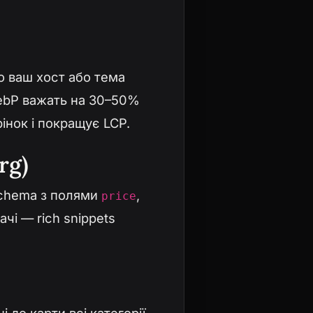
о ваш хост або тема
WebP важать на 30–50%
інок і покращує LCP.
rg)
chema з полями
,
price
ачі — rich snippets