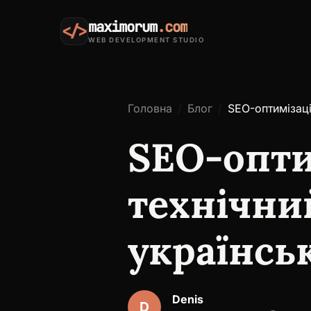
maximorum
.com
</>
WEB DEVELOPMENT STUDIO
Головна
Блог
SEO-оптимізаці
SEO-опти
технічни
українсь
Denis
D