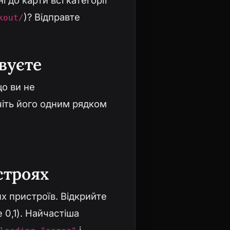
 до карти всі категорії
)? Відправте
kout/
вуєте
о ви не
чіть його одним рядком
строях
х пристроїв. Відкрийте
 0,1). Найчастіша