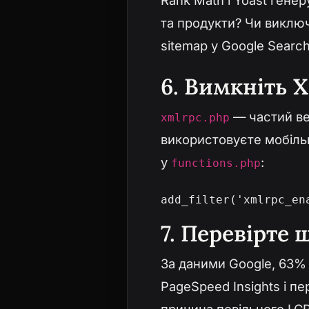
Rank Math і Yoast генер
та продукти? Чи виключ
sitemap у Google Search
6. Вимкніть 
— частий ве
xmlrpc.php
використовуєте мобіль
у
:
functions.php
add_filter('xmlrpc_en
7. Перевірте
За даними Google, 63% 
PageSpeed Insights і пе