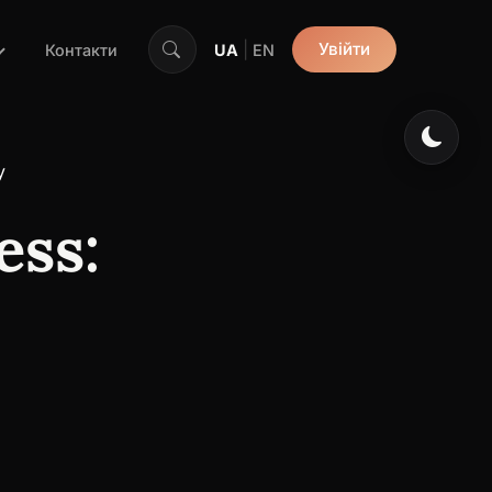
|
Увійти
Контакти
UA
EN
у
ss: