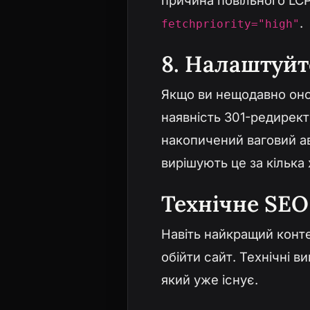
причина повільного LC
.
fetchpriority="high"
8. Налаштуйт
Якщо ви нещодавно оно
наявність 301-редирек
накопичений ваговий ав
вирішують це за кілька
Технічне SEO
Навіть найкращий конт
обійти сайт. Технічні 
який уже існує.