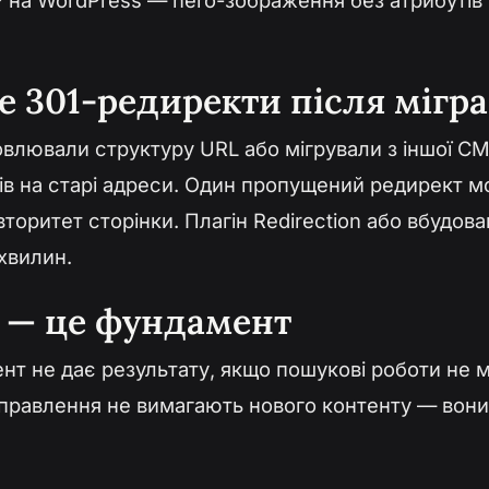
P на WordPress — hero-зображення без атрибутів
е 301-редиректи після мігра
влювали структуру URL або мігрували з іншої C
тів на старі адреси. Один пропущений редирект 
торитет сторінки. Плагін Redirection або вбудов
 хвилин.
 — це фундамент
ент не дає результату, якщо пошукові роботи не
виправлення не вимагають нового контенту — вон