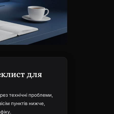
еклист для
ерез технічні проблеми,
ісім пунктів нижче,
фіку.