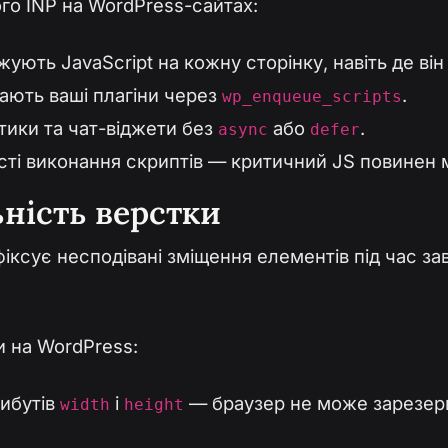
го INP на WordPress-сайтах:
жують JavaScript на кожну сторінку, навіть де він
чають ваші плагіни через
.
wp_enqueue_scripts
тики та чат-віджети без
або
.
async
defer
сті виконання скриптів — критичний JS повинен 
ьність верстки
 фіксує несподівані зміщення елементів під час з
 на WordPress:
ибутів
і
— браузер не може зарезерв
width
height