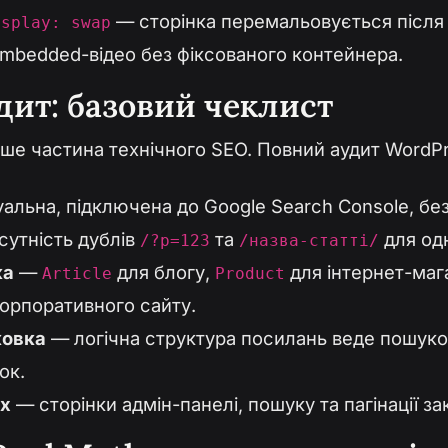
— сторінка перемальовується після
isplay: swap
embedded-відео без фіксованого контейнера.
дит: базовий чеклист
ише частина технічного SEO. Повний аудит WordP
альна, підключена до Google Search Console, без
сутність дублів
та
для одн
/?p=123
/назва-статті/
ка
—
для блогу,
для інтернет-маг
Article
Product
орпоративного сайту.
ковка
— логічна структура посилань веде пошуко
ок.
ex
— сторінки адмін-панелі, пошуку та пагінації закр