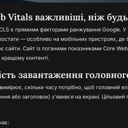
b Vitals важливіші, ніж буд
а CLS є прямими факторами ранжування Google. У 2
остати — особливо на мобільних пристроях, де б
є сайти. Сайт із поганими показниками Core Web 
 кращому контенті.
сть завантаження головног
t вимірює, скільки часу потрібно, щоб головний е
ння або заголовок) з'явився на екрані. Цільовий 
чає: