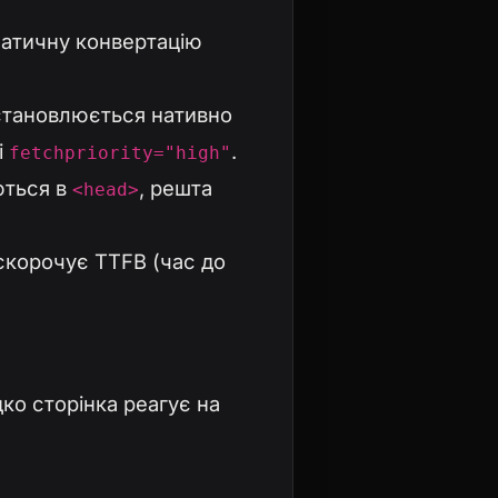
матичну конвертацію
тановлюється нативно
і
.
fetchpriority="high"
ються в
, решта
<head>
корочує TTFB (час до
идко сторінка реагує на