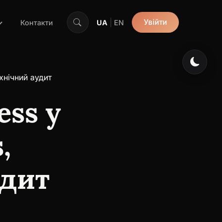
|
Увійти
Контакти
UA
EN
хнічний аудит
ss у
,
удит