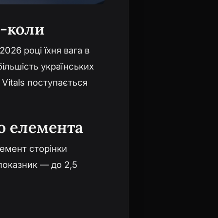
ь-коли
026 році їхня вага в
ільшість українських
Vitals поступається
о елемента
лемент сторінки
показник — до 2,5