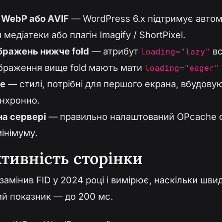
WebP або AVIF
— WordPress 6.x підтримує авто
едіатеки або плагін Imagify / ShortPixel.
ображень нижче fold
— атрибут
вс
loading="lazy"
ображення вище fold мають мати
loading="eager"
ne
— стилі, потрібні для першого екрана, вбудову
нхронно.
на сервері
— правильно налаштований OPcache с
інімуму.
ктивність сторінки
nt замінив FID у 2024 році і вимірює, наскільки шв
вий показник — до 200 мс.