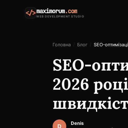
maximorum
.com
</>
WEB DEVELOPMENT STUDIO
Головна
Блог
SEO-оптимізаці
SEO-опти
2026 році
швидкіст
Denis
D