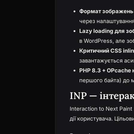
Формат зображень 
через налаштування м
Lazy loading для з
в WordPress, але з
Критичний CSS inli
завантажується аси
PHP 8.3 + OPcache 
першого байта) до м
INP — інтера
Interaction to Next Pai
дії користувача. Цільо