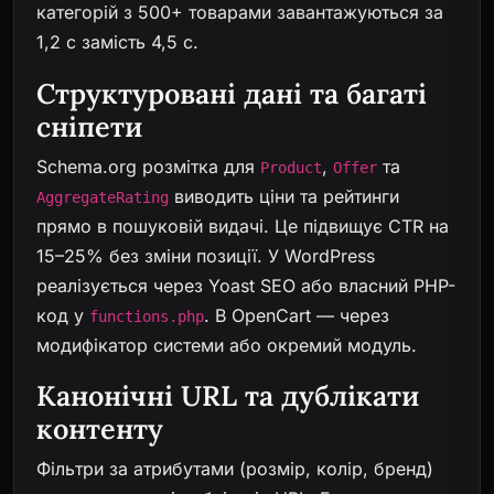
категорій з 500+ товарами завантажуються за
1,2 с замість 4,5 с.
Структуровані дані та багаті
сніпети
Schema.org розмітка для
,
та
Product
Offer
виводить ціни та рейтинги
AggregateRating
прямо в пошуковій видачі. Це підвищує CTR на
15–25% без зміни позиції. У WordPress
реалізується через Yoast SEO або власний PHP-
код у
. В OpenCart — через
functions.php
модифікатор системи або окремий модуль.
Канонічні URL та дублікати
контенту
Фільтри за атрибутами (розмір, колір, бренд)