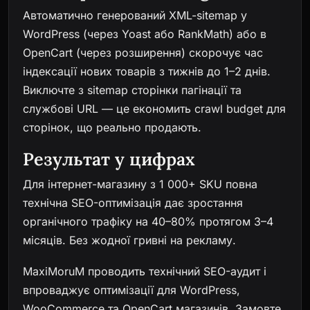
Автоматично генерований XML-sitemap у
WordPress (через Yoast або RankMath) або в
OpenCart (через розширення) скорочує час
індексації нових товарів з тижнів до 1–2 днів.
Виключте з sitemap сторінки пагінації та
службові URL — це економить crawl budget для
сторінок, що реально продають.
Результат у цифрах
Для інтернет-магазину з 1 000+ SKU повна
технічна SEO-оптимізація дає зростання
органічного трафіку на 40–80% протягом 3–4
місяців. Без жодної гривні на рекламу.
MaxiMoruM проводить технічний SEO-аудит і
впроваджує оптимізації для WordPress,
WooCommerce та OpenCart магазинів.
Замовте