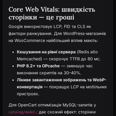
Core Web Vitals: швидкість
сторінки — це гроші
Google використовує LCP, FID та CLS як
фактори ранжування. Для WordPress-магазинів
на WooCommerce найбільший вплив мають:
Кешування на рівні сервера
(Redis або
Memcached) — скорочує TTFB до 80 мс.
PHP 8.2+ та OPcache
— зменшує час
виконання скриптів на 30–40%.
Ліниве завантаження зображень та WebP-
конвертація
— покращує LCP на мобільних
пристроях.
Для OpenCart оптимізація MySQL-запитів у
дає схожий ефект: сторінки
catalog/model/