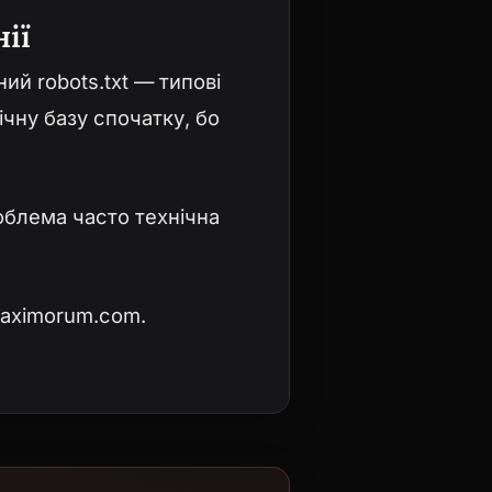
ії
ний robots.txt — типові
ічну базу спочатку, бо
облема часто технічна
aximorum.com
.