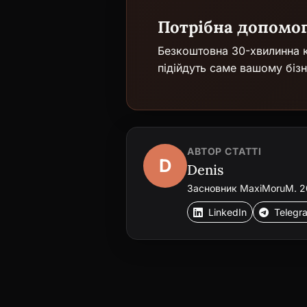
Потрібна допомо
Безкоштовна 30-хвилинна к
підійдуть саме вашому бізн
АВТОР СТАТТІ
D
Denis
Засновник MaxiMoruM. 20+
LinkedIn
Telegr