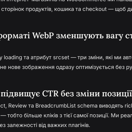
сторінок продуктів, кошика та checkout — щоб д
орматі WebP зменшують вагу ст
y loading та атрибут srcset — три зміни, які ми 
жне нове зображення одразу оптимізується без р
a підвищує CTR без зміни позиції
t, Review та BreadcrumbList schema виводять rich
 тобто більше кліків з тієї самої позиції. Ми ре
з залежності від важких плагінів.