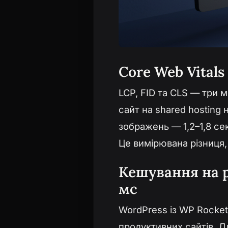
Core Web Vital
LCP, FID та CLS — три 
сайт на shared hosting 
зображень — 1,2–1,8 се
Це вимірювана різниця, 
Кешування на р
мс
WordPress із WP Rocket
продуктивних сайтів. 