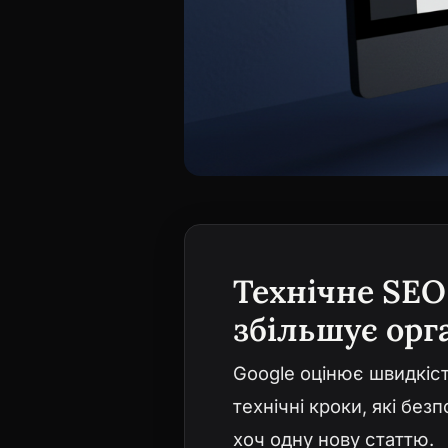
Технічне SEO
збільшує орг
Google оцінює швидкіст
технічні кроки, які бе
хоч одну нову статтю.