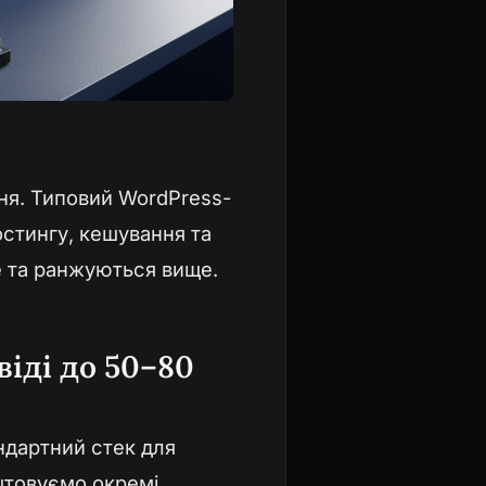
ння. Типовий WordPress-
остингу, кешування та
е та ранжуються вище.
віді до 50–80
ндартний стек для
штовуємо окремі