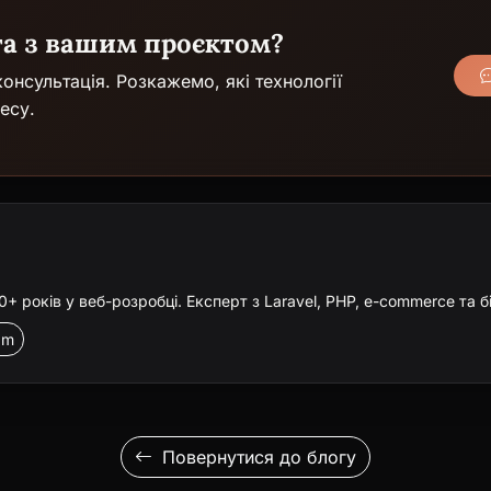
га з вашим проєктом?
онсультація. Розкажемо, які технології
есу.
 років у веб-розробці. Експерт з Laravel, PHP, e-commerce та б
am
Повернутися до блогу