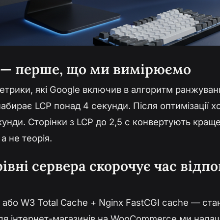
s — перше, що ми вимірюємо
метрики, які Google включив в алгоритм ранжува
набирає LCP понад 4 секунди. Після оптимізації х
кунди. Сторінки з LCP до 2,5 с конвертують кращ
а не теорія.
івні сервера скорочує час відпо
 або W3 Total Cache + Nginx FastCGI cache — ста
Для інтернет-магазинів на WooCommerce ми нала