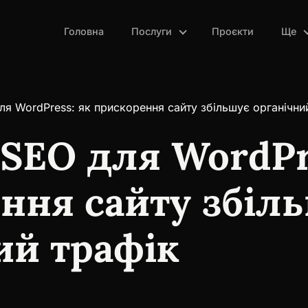
Головна
Послуги
Проєкти
Ще
ля WordPress: як прискорення сайту збільшує органічни
 SEO для WordPr
ння сайту збіл
ий трафік