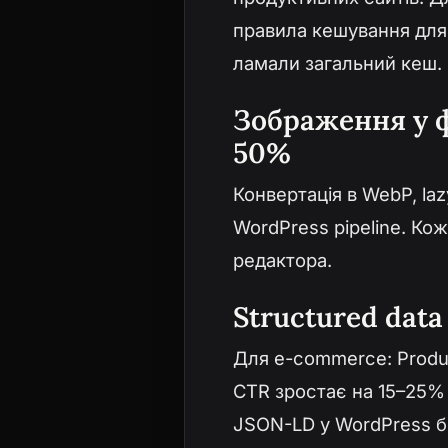
правила кешування для 
ламали загальний кеш.
Зображення у ф
50%
Конвертація в WebP, laz
WordPress pipeline. Ко
редактора.
Structured dat
Для e-commerce: Produc
CTR зростає на 15–25% —
JSON-LD у WordPress бе