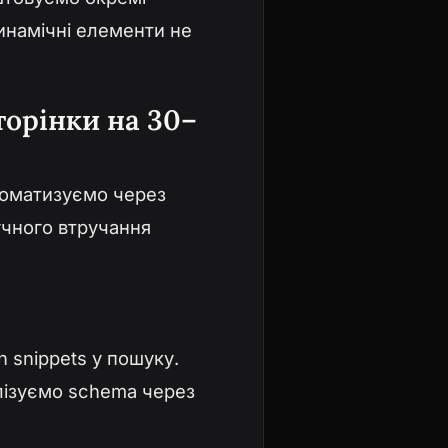
инамічні елементи не
орінки на 30–
автоматизуємо через
учного втручання
 snippets у пошуку.
алізуємо schema через