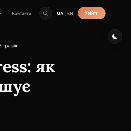
|
Увійти
Контакти
UA
EN
й трафік
ess: як
ьшує