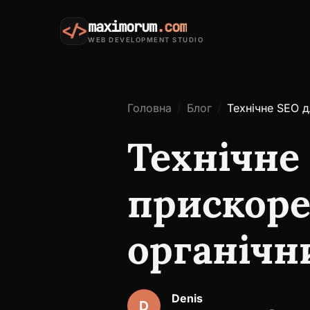
maximorum
.com
</>
WEB DEVELOPMENT STUDIO
Головна
Блог
Технічне SEO д
Технічне
прискоре
органічн
Denis
D