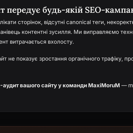
т передує будь-якій SEO-кампан
ікати сторінок, відсутні canonical теги, некорект
нанівець контентні зусилля. Ми виправляємо техн
ент витрачається вхолосту.
т не показує зростання органічного трафіку, пр
O-аудит вашого сайту у команди MaxiMoruM
—
m