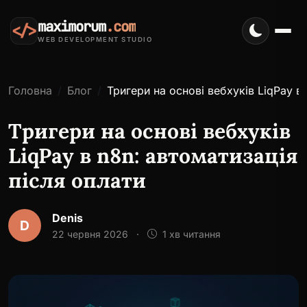
maximorum
.com
</>
WEB DEVELOPMENT STUDIO
Головна
Блог
Тригери на основі вебхуків LiqPay в 
Тригери на основі вебхуків
LiqPay в n8n: автоматизація
після оплати
Denis
D
22 червня 2026
·
1 хв читання