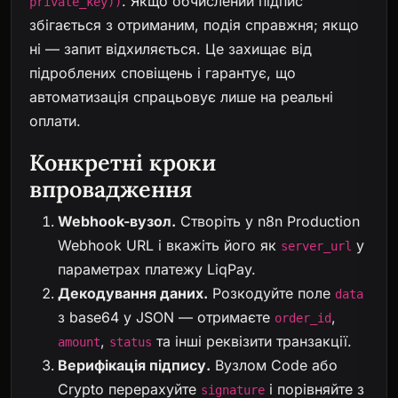
. Якщо обчислений підпис
private_key))
збігається з отриманим, подія справжня; якщо
ні — запит відхиляється. Це захищає від
підроблених сповіщень і гарантує, що
автоматизація спрацьовує лише на реальні
оплати.
Конкретні кроки
впровадження
Webhook-вузол.
Створіть у n8n Production
Webhook URL і вкажіть його як
у
server_url
параметрах платежу LiqPay.
Декодування даних.
Розкодуйте поле
data
з base64 у JSON — отримаєте
,
order_id
,
та інші реквізити транзакції.
amount
status
Верифікація підпису.
Вузлом Code або
Crypto перерахуйте
і порівняйте з
signature