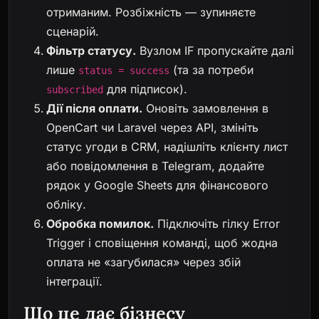
отриманим. Розбіжність — зупиняєте
сценарій.
Фільтр статусу.
Вузлом IF пропускайте далі
лише
(та за потреби
status = success
для підписок).
subscribed
Дії після оплати.
Оновіть замовлення в
OpenCart чи Laravel через API, змініть
статус угоди в CRM, надішліть клієнту лист
або повідомлення в Telegram, додайте
рядок у Google Sheets для фінансового
обліку.
Обробка помилок.
Підключіть гілку Error
Trigger і сповіщення команді, щоб жодна
оплата не «загубилася» через збій
інтеграції.
Що це дає бізнесу