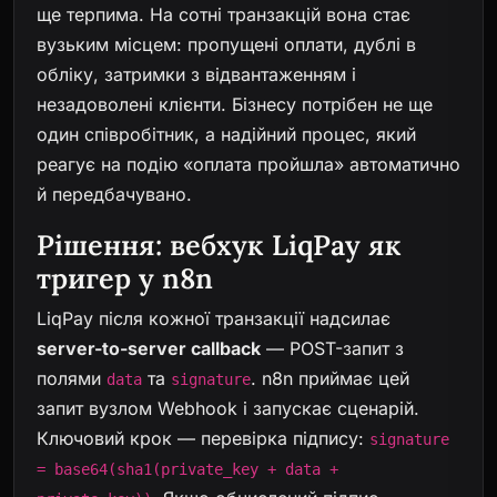
ще терпима. На сотні транзакцій вона стає
вузьким місцем: пропущені оплати, дублі в
обліку, затримки з відвантаженням і
незадоволені клієнти. Бізнесу потрібен не ще
один співробітник, а надійний процес, який
реагує на подію «оплата пройшла» автоматично
й передбачувано.
Рішення: вебхук LiqPay як
тригер у n8n
LiqPay після кожної транзакції надсилає
server-to-server callback
— POST-запит з
полями
та
. n8n приймає цей
data
signature
запит вузлом Webhook і запускає сценарій.
Ключовий крок — перевірка підпису:
signature
= base64(sha1(private_key + data +