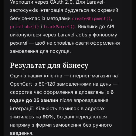
Укрпошти через OAuth 2.0. Для Laravel-
застосунків інтеграція будується як окремий
Service-клас із методами
,
createShipment()
і
. Виклики до API
printLabel()
trackParcel()
виконуються через Laravel Jobs у фоновому
режимі — щоб не сповільнювати оформлення
замовлення для покупця.
Результат для бізнесу
Один з наших клієнтів — інтернет-магазин на
OpenCart із 80–120 замовленнями на день —
скоротив час оформлення відправлень із
6
годин до 25 хвилин
після впровадження
інтеграції. Кількість помилок в адресах
знизилась на
90%
, бо дані передаються
напряму з форми замовлення без ручного
введення.