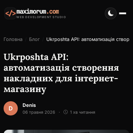
maximorum
.com
</>
WEB DEVELOPMENT STUDIO
Головна
Блог
Ukrposhta API: автоматизація створе
Ukrposhta API:
автоматизація створення
накладних для інтернет-
магазину
Denis
D
06 травня 2026
·
1 хв читання