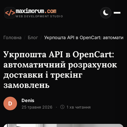
maximorum
.com
</>
WEB DEVELOPMENT STUDIO
Головна
Блог
Укрпошта API в OpenCart: автоматич
Укрпошта API в OpenCart:
автоматичний розрахунок
доставки і трекінг
замовлень
Denis
D
25 травня 2026
·
1 хв читання