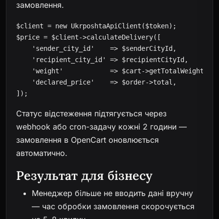
замовлення.
$client = new UkrposhtaApiClient($token);

$price = $client->calculateDelivery([

    'sender_city_id'    => $senderCityId,

    'recipient_city_id' => $recipientCityId,

    'weight'            => $cart->getTotalWeight(),

    'declared_price'    => $order->total,

]);
Статус відстеження підтягується через
webhook або cron-задачу кожні 2 години —
замовлення в OpenCart оновлюється
автоматично.
Результат для бізнесу
Менеджер більше не вводить дані вручну
— час обробки замовлення скорочується