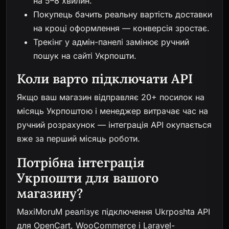
на 5–8 хвилин.
Покупець бачить реальну вартість доставки
на кроці оформлення — конверсія зростає.
Трекінг у адмін-панелі замінює ручний
пошук на сайті Укрпошти.
Коли варто підключати API
Якщо ваш магазин відправляє 20+ посилок на
місяць Укрпоштою і менеджер витрачає час на
ручний розрахунок — інтеграція API окупається
вже за перший місяць роботи.
Потрібна інтеграція
Укрпошти для вашого
магазину?
MaxiMoruM реалізує підключення Ukrposhta API
для OpenCart, WooCommerce і Laravel-