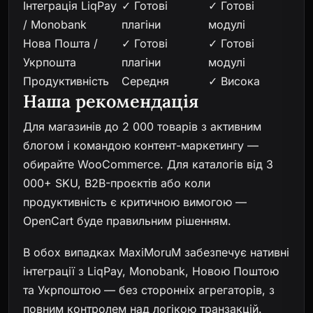
Інтеграція LiqPay
✓ Готові
✓ Готові
/ Monobank
плагіни
модулі
Нова Пошта /
✓ Готові
✓ Готові
Укрпошта
плагіни
модулі
Продуктивність
Середня
✓ Висока
Наша рекомендація
Для магазинів до 2 000 товарів з активним
блогом і командою контент-маркетингу —
обирайте WooCommerce. Для каталогів від 3
000+ SKU, B2B-проєктів або коли
продуктивність є критичною вимогою —
OpenCart буде правильним рішенням.
В обох випадках MaxiMoruM забезпечує нативні
інтеграції з LiqPay, Monobank, Новою Поштою
та Укрпоштою — без сторонніх агрегаторів, з
повним контролем над логікою транзакцій.