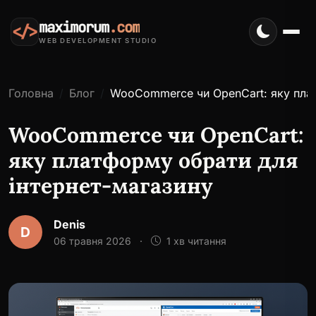
maximorum
.com
</>
WEB DEVELOPMENT STUDIO
Головна
Блог
WooCommerce чи OpenCart: яку плат
WooCommerce чи OpenCart:
яку платформу обрати для
інтернет-магазину
Denis
D
06 травня 2026
·
1 хв читання