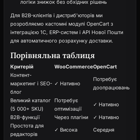
логіки знижок без обхідних рішень
Для B2B-клієнтів і дистриб'юторів ми
розробляємо кастомні модулі OpenCart з
інтеграцією 1C, ERP-систем і API Нової Пошти
для автоматичного розрахунку доставки.
Порівняльна таблиця
Критерій
WooCommerce
OpenCart
Контент-
Потребує
маркетинг і SEO-
✓ Нативно
доопрацювань
блог
Великий каталог
Потребує
✓ Нативно
(5 000+ SKU)
оптимізації
B2B-функції
Через плагіни
✓ Нативно
Простота для
✓ Висока
Середня
редакторів