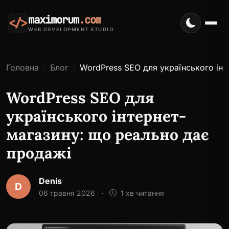
maximorum
.com
</>
WEB DEVELOPMENT STUDIO
Головна
Блог
WordPress SEO для українського інт
WordPress SEO для
українського інтернет-
магазину: що реально дає
продажі
Denis
D
06 травня 2026
·
1 хв читання