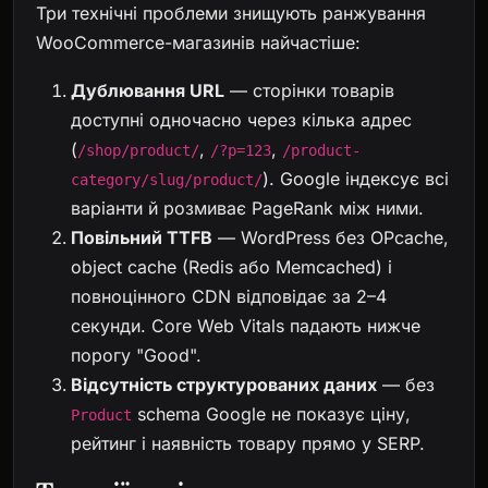
Три технічні проблеми знищують ранжування
WooCommerce-магазинів найчастіше:
Дублювання URL
— сторінки товарів
доступні одночасно через кілька адрес
(
,
,
/shop/product/
/?p=123
/product-
). Google індексує всі
category/slug/product/
варіанти й розмиває PageRank між ними.
Повільний TTFB
— WordPress без OPcache,
object cache (Redis або Memcached) і
повноцінного CDN відповідає за 2–4
секунди. Core Web Vitals падають нижче
порогу "Good".
Відсутність структурованих даних
— без
schema Google не показує ціну,
Product
рейтинг і наявність товару прямо у SERP.