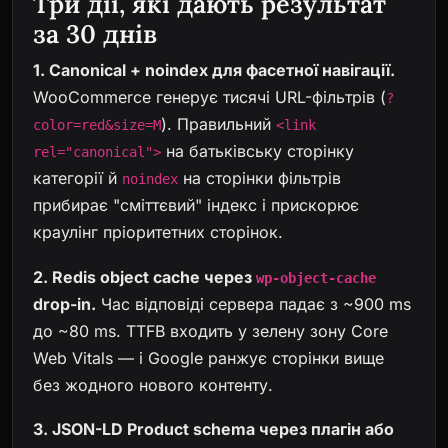
Три дії, які дають результат
за 30 днів
1. Canonical + noindex для фасетної навігації.
WooCommerce генерує тисячі URL-фільтрів (
?
). Правильний
color=red&size=M
<link
на батьківську сторінку
rel="canonical">
категорії й
на сторінки фільтрів
noindex
прибирає "сміттєвий" індекс і прискорює
краулінг пріоритетних сторінок.
2. Redis object cache через
wp-object-cache
drop-in.
Час відповіді сервера падає з ~900 ms
до ~80 ms. TTFB входить у зелену зону Core
Web Vitals — і Google ранжує сторінки вище
без жодного нового контенту.
3. JSON-LD Product schema через плагін або