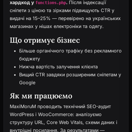
хардкод у
.
Після індексації
functions.php
сніпети з ціною та зірками підвищують CTR у
видачі на 15–25% — перевірено на українських
магазинах у нішах електроніки та одягу.
Що отримує бізнес
Більше органічного трафіку без рекламного
бюджету
Нижча вартість залучення клієнта
Вищий CTR завдяки розширеним сніпетам у
Google
Як ми працюємо
MaxiMoruM проводить технічний SEO-аудит
WordPress і WooCommerce: аналізуємо
структуру URL, Core Web Vitals, схеми даних і
внутрішні посилання. За результатами —