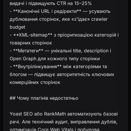
видачі і підвищують CTR на 15–25%
- **Канонічні URL і редіректи** — усувають
дублювання сторінок, яке «з'їдає» crawler
budget
- **XML-sitemap** з пріоритизацією категорій і
товарних сторінок
- **Метатеги** — унікальні title, description і
Open Graph для кожного типу сторінки
- **Внутрілінкування** між категоріями та
блогом — підвищує авторитетність ключових
комерційних сторінок
## Чому плагінів недостатньо
Yoast SEO або RankMath автоматизують базові
речі. Але технічний аудит, виправлення дублів,
оптимізація Core Web Vitals і побудова