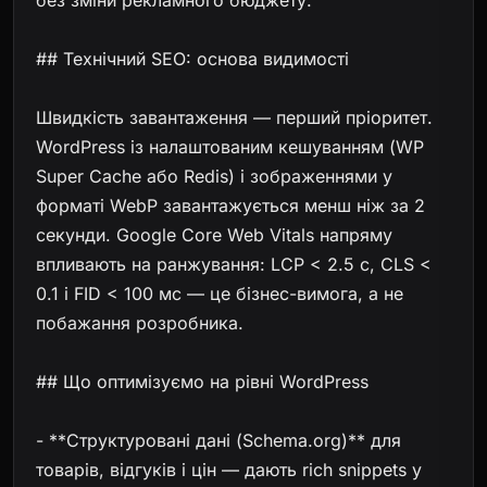
без зміни рекламного бюджету.
## Технічний SEO: основа видимості
Швидкість завантаження — перший пріоритет.
WordPress із налаштованим кешуванням (WP
Super Cache або Redis) і зображеннями у
форматі WebP завантажується менш ніж за 2
секунди. Google Core Web Vitals напряму
впливають на ранжування: LCP < 2.5 с, CLS <
0.1 і FID < 100 мс — це бізнес-вимога, а не
побажання розробника.
## Що оптимізуємо на рівні WordPress
- **Структуровані дані (Schema.org)** для
товарів, відгуків і цін — дають rich snippets у