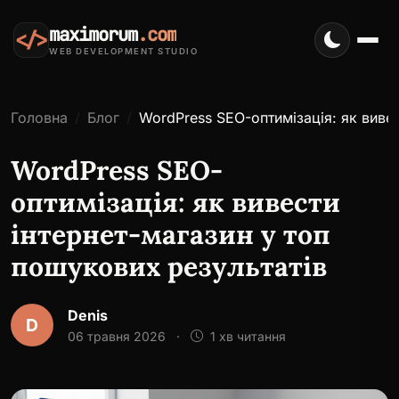
maximorum
.com
</>
WEB DEVELOPMENT STUDIO
Головна
Блог
WordPress SEO-оптимізація: як вивес
WordPress SEO-
оптимізація: як вивести
інтернет-магазин у топ
пошукових результатів
Denis
D
06 травня 2026
·
1 хв читання