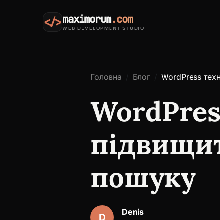
maximorum
.com
</>
WEB DEVELOPMENT STUDIO
Головна
Блог
WordPress техн
WordPres
підвищит
пошуку
Denis
D