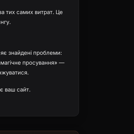
за тих самих витрат. Це
нгу.
яє знайдені проблеми:
«магічне просування» —
нжуватися.
є ваш сайт.