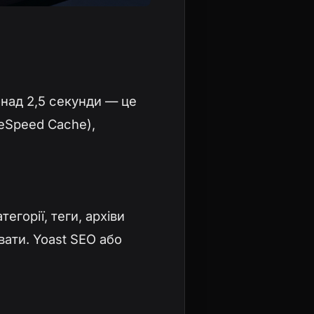
над 2,5 секунди — це
eSpeed Cache),
егорії, теги, архіви
увати. Yoast SEO або