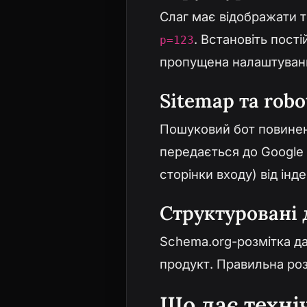
Слаг має відображати т
. Встановіть пост
p=123
пропущена налаштуван
Sitemap та robot
Пошуковий бот повинен 
передається до Google S
сторінки входу) від інде
Структуровані 
Schema.org-розмітка да
продукт. Правильна роз
Що дає техні