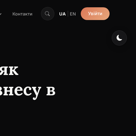
|
Увійти
Контакти
UA
EN
 як
несу в