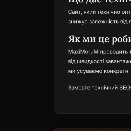
Сайт, який технічно оп
знижує залежність від 
Як ми це роб
MaxiMoruM проводить т
від швидкості заванта
ми усуваємо конкретні 
Замовте технічний SEO