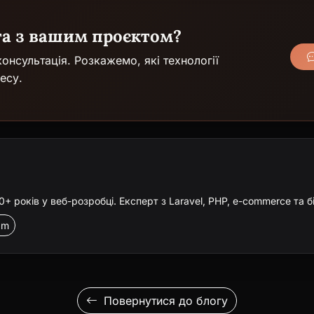
га з вашим проєктом?
онсультація. Розкажемо, які технології
есу.
 років у веб-розробці. Експерт з Laravel, PHP, e-commerce та б
am
Повернутися до блогу