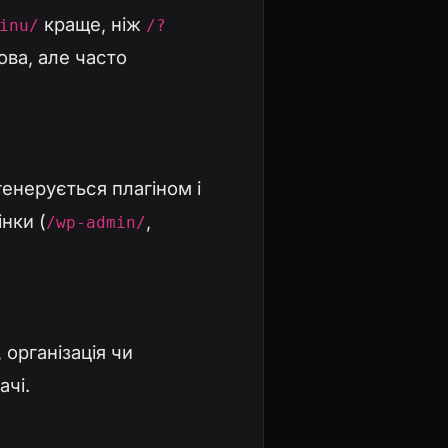
краще, ніж
inu/
/?
ова, але часто
енерується плагіном і
нки (
,
/wp-admin/
 організація чи
ачі.