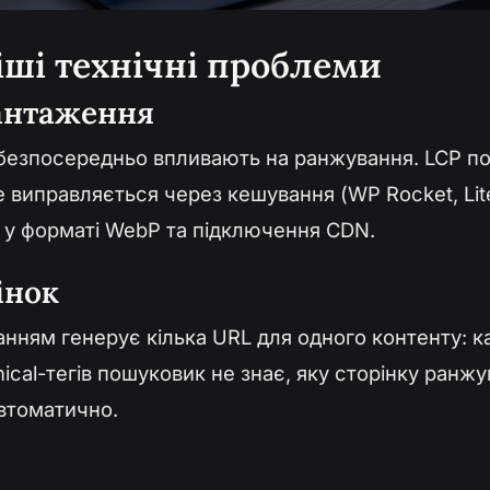
ші технічні проблеми
антаження
 безпосередньо впливають на ранжування. LCP по
 виправляється через кешування (WP Rocket, Lit
 у форматі WebP та підключення CDN.
інок
ням генерує кілька URL для одного контенту: кат
onical-тегів пошуковик не знає, яку сторінку ранж
автоматично.