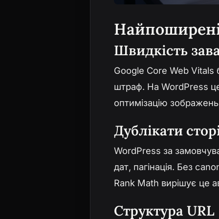
Найпоширені
Швидкість зав
Google Core Web Vitals
штраф. На WordPress це
оптимізацію зображень
Дублікати стор
WordPress за замовчуван
дат, пагінація. Без can
Rank Math вирішує це 
Структура URL