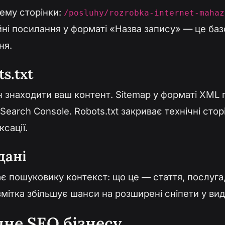
ему сторінки:
/posluhy/rozrobka-internet-mahaz
ійні посилання у форматі «Назва запису» — це баз
ня.
s.txt
знаходити ваш контент. Sitemap у форматі XML г
earch Console. Robots.txt закриває технічні сторі
ксації.
дані
є пошуковику контекст: що це — стаття, послуга,
мітка збільшує шанси на розширені сніпети у вид
чне SEO бізнесу