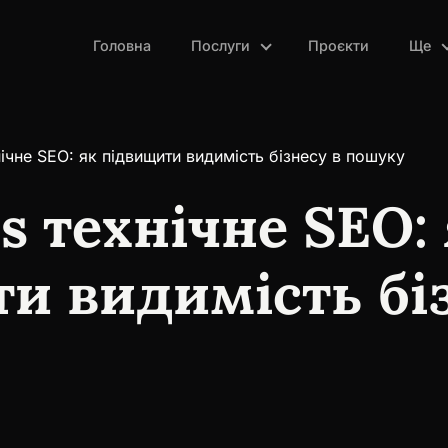
Головна
Послуги
Проєкти
Ще
ічне SEO: як підвищити видимість бізнесу в пошуку
s технічне SEO:
и видимість біз