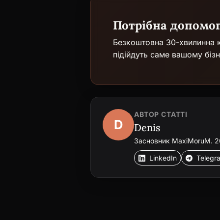
Потрібна допомо
Безкоштовна 30-хвилинна к
підійдуть саме вашому бізн
АВТОР СТАТТІ
D
Denis
Засновник MaxiMoruM. 20+
LinkedIn
Telegr