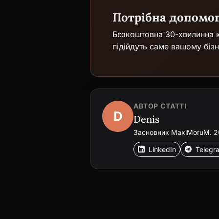
Потрібна допомо
Безкоштовна 30-хвилинна к
підійдуть саме вашому бізн
АВТОР СТАТТІ
D
Denis
Засновник MaxiMoruM. 20+
LinkedIn
Telegr