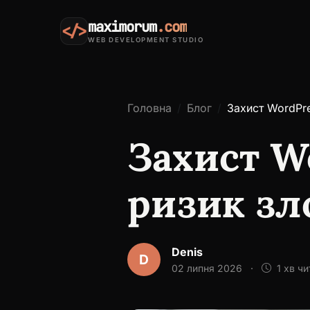
maximorum
.com
</>
WEB DEVELOPMENT STUDIO
Головна
Блог
Захист WordPre
Захист W
ризик зл
Denis
D
02 липня 2026
·
1 хв чи