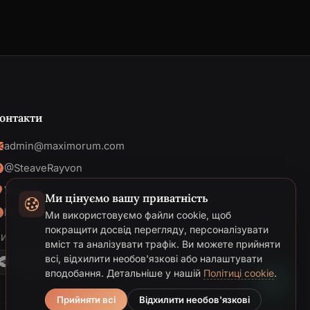
онтакти
admin@maximorum.com
@SteaveRayvon
Україна
Ми цінуємо вашу приватність
Пн-Пт: 09:00 - 18:00
Ми використовуємо файли cookie, щоб
Telegram
покращити досвід перегляду, персоналізувати
И В МЕРЕЖІ
вміст та аналізувати трафік. Ви можете прийняти
Email
всі, відхилити необов'язкові або налаштувати
вподобання.
Детальніше у нашій
Політиці cookie
.
Прийняти всі
Відхилити необов'язкові