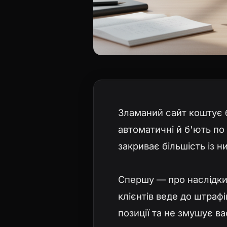
Зламаний сайт коштує б
автоматичні й б'ють по
закриває більшість із н
Спершу — про наслідки 
клієнтів веде до штраф
позиції та не змушує ва