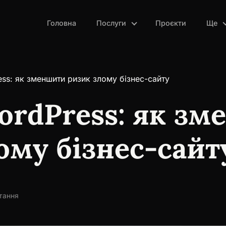
Головна
Послуги
Проєкти
Ще
ss: як зменшити ризик злому бізнес-сайту
ordPress: як з
ому бізнес-сайт
тання