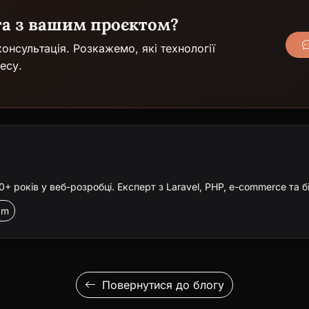
га з вашим проєктом?
онсультація. Розкажемо, які технології
есу.
 років у веб-розробці. Експерт з Laravel, PHP, e-commerce та б
am
Повернутися до блогу