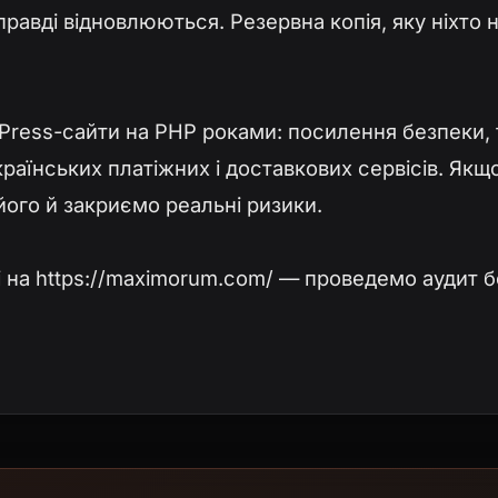
правді відновлюються. Резервна копія, яку ніхто 
ess-сайти на PHP роками: посилення безпеки, fi
країнських платіжних і доставкових сервісів. Якщ
його й закриємо реальні ризики.
і на https://maximorum.com/ — проведемо аудит 