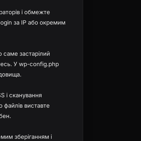
траторів і обмежте
login за IP або окремим
о саме застарілий
есь. У wp-config.php
едовища.
SS і сканування
о файлів виставте
бен.
емим зберіганням і