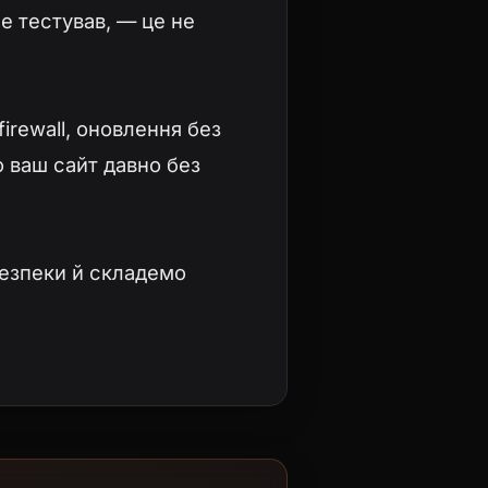
не тестував, — це не
rewall, оновлення без
о ваш сайт давно без
безпеки й складемо