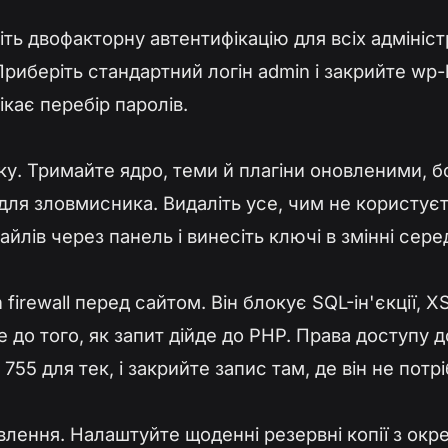
ніть двофакторну автентифікацію для всіх адмініс
Приберіть стандартний логін admin і закрийте wp-
ікає перебір паролів.
ку. Тримайте ядро, теми й плагіни оновленими, б
 для зловмисника. Видаліть усе, чим не користуєт
айлів через панель і винесіть ключі в змінні сер
 firewall перед сайтом. Він блокує SQL-ін'єкції, X
 до того, як запит дійде до PHP. Права доступу д
755 для тек, і закрийте запис там, де він не потрі
влення. Налаштуйте щоденні резервні копії з окр