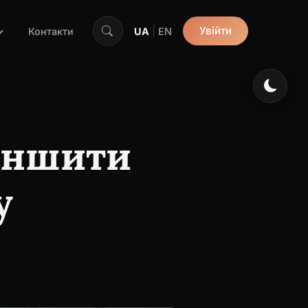
|
Увійти
Контакти
UA
EN
меншити
у