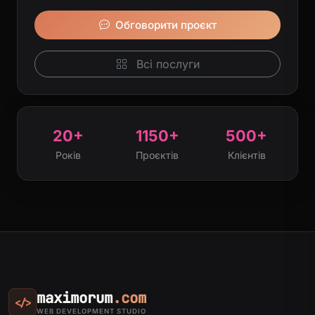
Обговорити проєкт
Всі послуги
20+
1150+
500+
Років
Проєктів
Клієнтів
maximorum
.com
</>
WEB DEVELOPMENT STUDIO